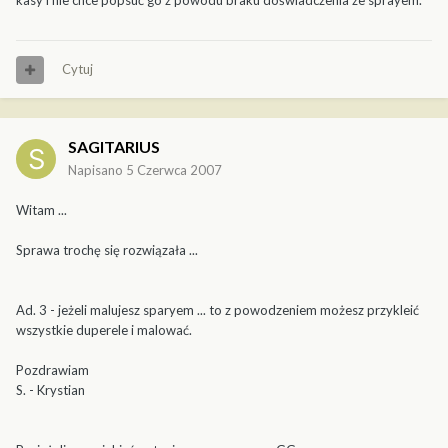
kasy i nie chce popsuć go z powodu braku doświadczenia ze sprayem.
Cytuj
SAGITARIUS
Napisano
5 Czerwca 2007
Witam ...
Sprawa trochę się rozwiązała ...
Ad. 3 - jeżeli malujesz sparyem ... to z powodzeniem możesz przykleić
wszystkie duperele i malować.
Pozdrawiam
S. - Krystian