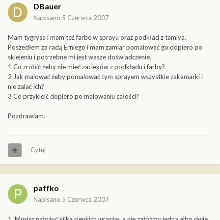
DBauer
Napisano
5 Czerwca 2007
Mam tygrysa i mam też farbe w sprayu oraz podkład z tamiya.
Poszedłem za radą Erniego i mam zamiar pomalować go dopiero po
sklejeniu i potrzebne mi jest wasze doświadczenie.
1 Co zrobić żeby nie mieć zacieków z podkładu i farby?
2 Jak malować żeby pomalować tym sprayem wszystkie zakamarki i
nie zalać ich?
3 Co przykleić dopiero po malowaniu całości?
Pozdrawiam.
Cytuj
paffko
Napisano
5 Czerwca 2007
1. Musisz nałożyć kilka cienkich wrastw, a nie załóżmy jedną albo dwie