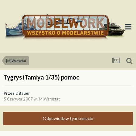
[M]Warsztat
Tygrys (Tamiya 1/35) pomoc
Przez
DBauer
5 Czerwca 2007
w
[M]Warsztat
Odpowiedz w tym temacie