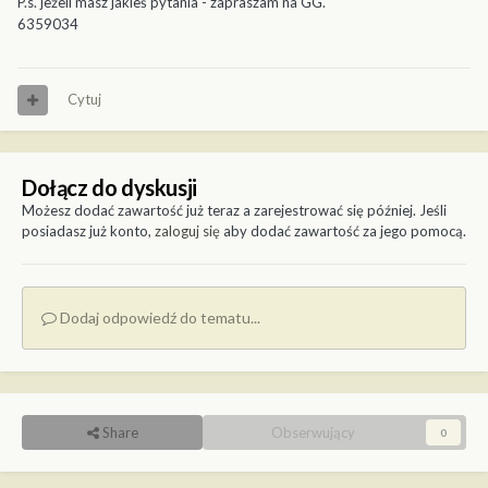
P.s. jeżeli masz jakieś pytania - zapraszam na GG.
6359034
Cytuj
Dołącz do dyskusji
Możesz dodać zawartość już teraz a zarejestrować się później. Jeśli
posiadasz już konto,
zaloguj się
aby dodać zawartość za jego pomocą.
Dodaj odpowiedź do tematu...
Share
Obserwujący
0