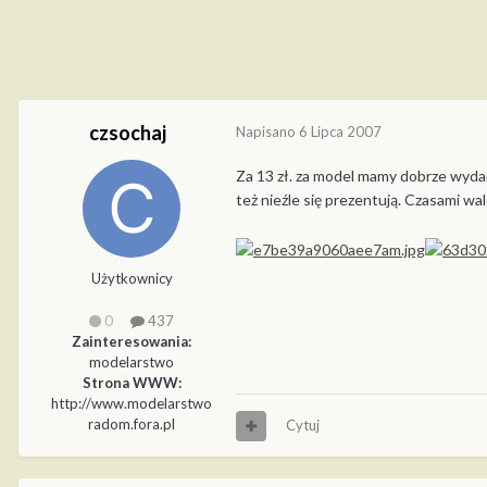
czsochaj
Napisano
6 Lipca 2007
Za 13 zł. za model mamy dobrze wydane
też nieźle się prezentują. Czasami wa
Użytkownicy
0
437
Zainteresowania:
modelarstwo
Strona WWW:
http://www.modelarstwo
radom.fora.pl
Cytuj