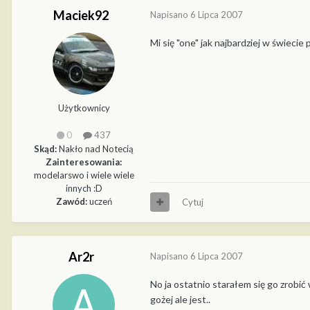
Maciek92
Napisano
6 Lipca 2007
Mi się "one" jak najbardziej w świeci
Użytkownicy
0
437
Skąd:
Nakło nad Notecią
Zainteresowania:
modelarswo i wiele wiele
innych :D
Zawód:
uczeń
Cytuj
Ar2r
Napisano
6 Lipca 2007
No ja ostatnio starałem się go zrobić w
gożej ale jest..