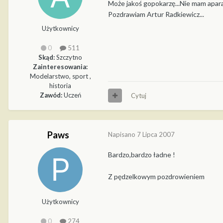
Może jakoś gopokarzę...Nie mam aparat
Pozdrawiam Artur Radkiewicz...
Użytkownicy
0
511
Skąd:
Szczytno
Zainteresowania:
Modelarstwo, sport ,
historia
Zawód:
Uczeń
Cytuj
Paws
Napisano
7 Lipca 2007
Bardzo,bardzo ładne !
Z pędzelkowym pozdrowieniem
Użytkownicy
0
274