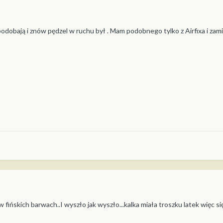
e podobają i znów pędzel w ruchu był . Mam podobnego tylko z Airfixa i z
 fińskich barwach..I wyszło jak wyszło...kalka miała troszku latek więc się 