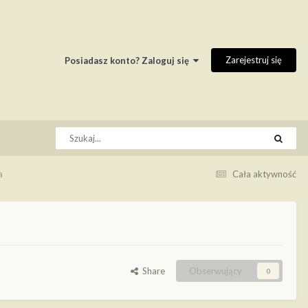
Zarejestruj się
Posiadasz konto? Zaloguj się
a
Cała aktywność
Share
Obserwujący
0