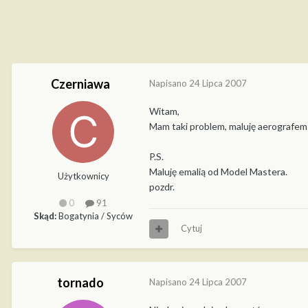
Czerniawa
Napisano
24 Lipca 2007
Witam,
Mam taki problem, maluję aerografem 
P.S.
Maluję emalią od Model Mastera.
Użytkownicy
pozdr.
0
91
Skąd:
Bogatynia / Syców
Cytuj
tornado
Napisano
24 Lipca 2007