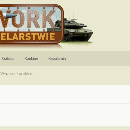
Galeria
Ranking
Regulamin
Wypryski- problem