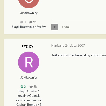
Użytkownicy
0
91
Skąd:
Bogatynia / Syców
Cytuj
reggy
Napisano
24 Lipca 2007
Jeśli chodzi Ci o takie jakby chropow
Użytkownicy
2
3k
Skąd:
Olsztyn/
Łęgajny/Gdańsk
Zainteresowania:
Kapitan Bomba <3