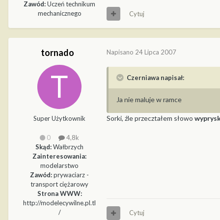
Zawód:
Uczeń technikum
mechanicznego
Cytuj
tornado
Napisano
24 Lipca 2007
Czerniawa napisał:
Ja nie maluje w ramce
Sorki, źle przecztałem słowo
wyprysk
Super Użytkownik
0
4,8k
Skąd:
Wałbrzych
Zainteresowania:
modelarstwo
Zawód:
prywaciarz -
transport ciężarowy
Strona WWW:
http://modelecywilne.pl.tl
/
Cytuj