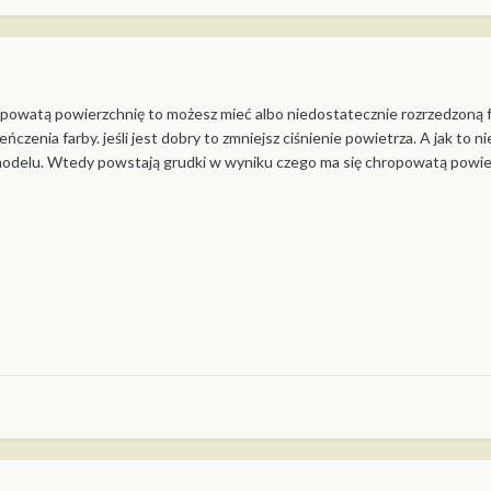
ropowatą powierzchnię to możesz mieć albo niedostatecznie rozrzedzoną fa
ńczenia farby. jeśli jest dobry to zmniejsz ciśnienie powietrza. A jak t
 modelu. Wtedy powstają grudki w wyniku czego ma się chropowatą powie