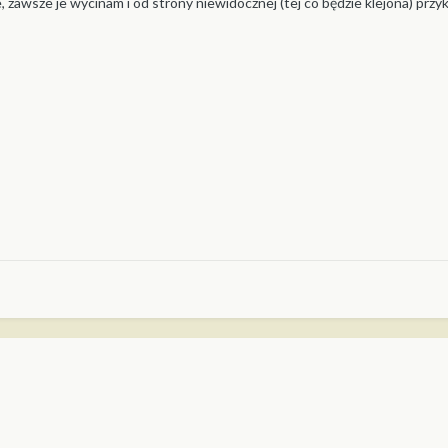
 zawsze je wycinam i od strony niewidocznej (tej co będzie klejona) prz