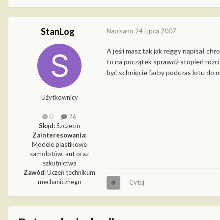
StanLog
Napisano
24 Lipca 2007
A jeśli masz tak jak reggy napisał ch
to na początek sprawdź stopień rozcie
być schnięcie farby podczas lotu do
Użytkownicy
0
76
Skąd:
Szczecin
Zainteresowania:
Modele plastikowe
samolotów, aut oraz
szkutnictwa
Zawód:
Uczeń technikum
mechanicznego
Cytuj