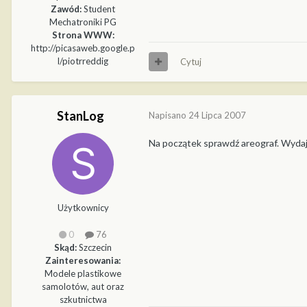
Zawód:
Student
Mechatroniki PG
Strona WWW:
http://picasaweb.google.p
l/piotrreddig
Cytuj
StanLog
Napisano
24 Lipca 2007
Na początek sprawdź areograf. Wydaje 
Użytkownicy
0
76
Skąd:
Szczecin
Zainteresowania:
Modele plastikowe
samolotów, aut oraz
szkutnictwa