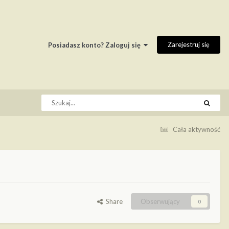
Zarejestruj się
Posiadasz konto? Zaloguj się
Cała aktywność
Share
Obserwujący
0