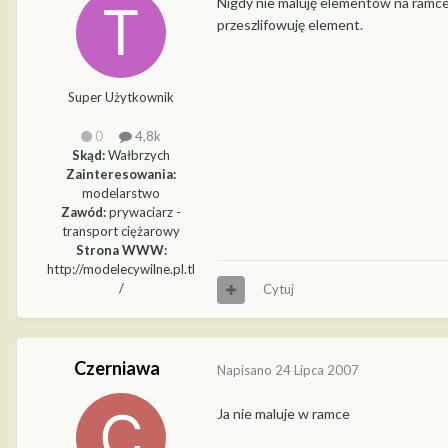
Nigdy nie maluję elementów na ramce,
przeszlifowuję element.
Super Użytkownik
0
4,8k
Skąd:
Wałbrzych
Zainteresowania:
modelarstwo
Zawód:
prywaciarz -
transport ciężarowy
Strona WWW:
http://modelecywilne.pl.tl
/
Cytuj
Czerniawa
Napisano
24 Lipca 2007
Ja nie maluje w ramce