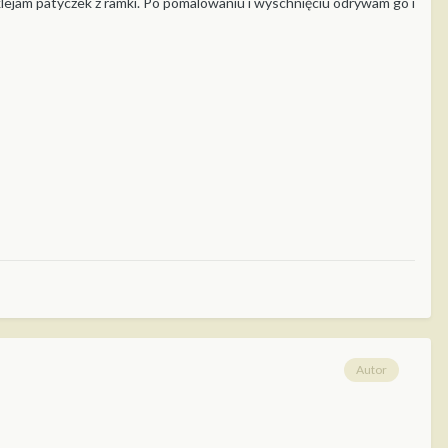
yklejam patyczek z ramki. Po pomalowaniu i wyschnięciu odrywam go i
Autor