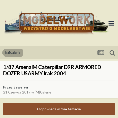
[M]Galerie
1/87 ArsenalM Caterpillar D9R ARMORED
DOZER USARMY Irak 2004
Przez
Seweryn
21 Czerwca 2017
w
[M]Galerie
Odpowiedz w tym temacie