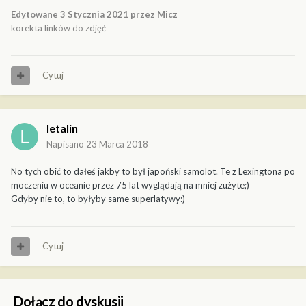
Edytowane
3 Stycznia 2021
przez Micz
korekta linków do zdjęć
Cytuj
letalin
Napisano
23 Marca 2018
No tych obić to dałeś jakby to był japoński samolot. Te z Lexingtona po
moczeniu w oceanie przez 75 lat wyglądają na mniej zużyte;)
Gdyby nie to, to byłyby same superlatywy:)
Cytuj
Dołącz do dyskusji