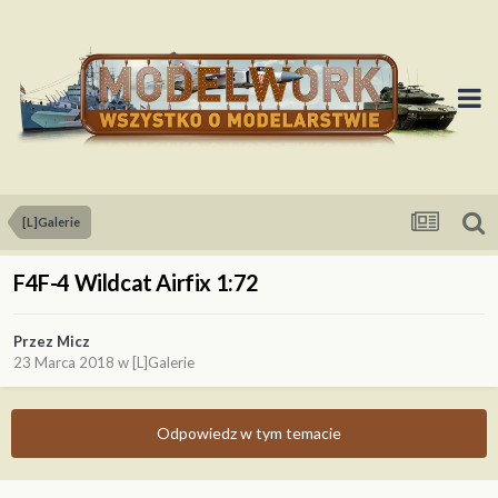
[L]Galerie
F4F-4 Wildcat Airfix 1:72
Przez
Micz
23 Marca 2018
w
[L]Galerie
Odpowiedz w tym temacie