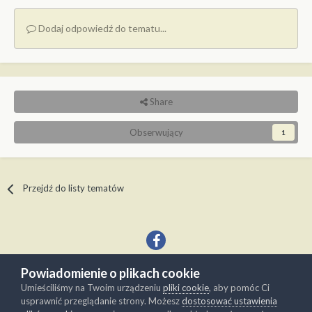
Dodaj odpowiedź do tematu...
Share
Obserwujący
1
Przejdź do listy tematów
Powiadomienie o plikach cookie
Język
Kontakt
Umieściliśmy na Twoim urządzeniu
pliki cookie
, aby pomóc Ci
Copyright © Modelwork.pl
usprawnić przeglądanie strony. Możesz
dostosować ustawienia
Powered by Invision Community