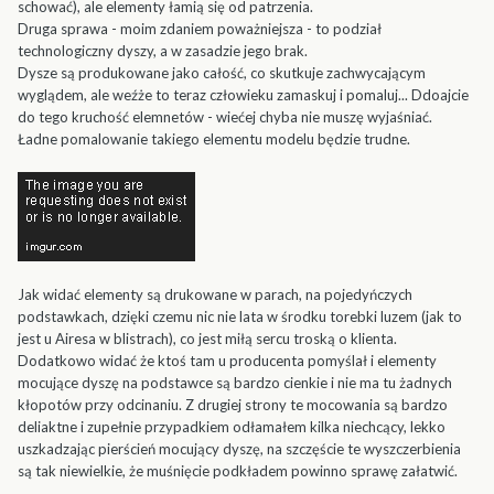
schować), ale elementy łamią się od patrzenia.
Druga sprawa - moim zdaniem poważniejsza - to podział
technologiczny dyszy, a w zasadzie jego brak.
Dysze są produkowane jako całość, co skutkuje zachwycającym
wyglądem, ale weźże to teraz człowieku zamaskuj i pomaluj... Ddoajcie
do tego kruchość elemnetów - wiećej chyba nie muszę wyjaśniać.
Ładne pomalowanie takiego elementu modelu będzie trudne.
Jak widać elementy są drukowane w parach, na pojedyńczych
podstawkach, dzięki czemu nic nie lata w środku torebki luzem (jak to
jest u Airesa w blistrach), co jest miłą sercu troską o klienta.
Dodatkowo widać że ktoś tam u producenta pomyślał i elementy
mocujące dyszę na podstawce są bardzo cienkie i nie ma tu żadnych
kłopotów przy odcinaniu. Z drugiej strony te mocowania są bardzo
deliaktne i zupełnie przypadkiem odłamałem kilka niechcący, lekko
uszkadzając pierścień mocujący dyszę, na szczęście te wyszczerbienia
są tak niewielkie, że muśnięcie podkładem powinno sprawę załatwić.