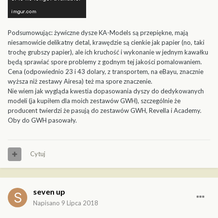
Podsumowując: żywiczne dysze KA-Models są przepiękne, mają
niesamowicie delikatny detal, krawędzie są cienkie jak papier (no, taki
trochę grubszy papier), ale ich kruchość i wykonanie w jednym kawałku
będą sprawiać spore problemy z godnym tej jakości pomalowaniem.
Cena (odpowiednio 23 i 43 dolary, z transportem, na eBayu, znacznie
wyższa niż zestawy Airesa) też ma spore znaczenie.
Nie wiem jak wygląda kwestia dopasowania dyszy do dedykowanych
modeli (ja kupiłem dla moich zestawów GWH), szczególnie że
producent twierdzi że pasują do zestawów GWH, Revella i Academy.
Oby do GWH pasowały.
Cytuj
seven up
Napisano
9 Lipca 2018