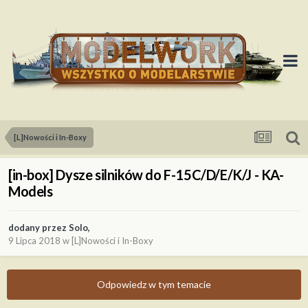
[L]Nowości i In-Boxy
[in-box] Dysze silników do F-15C/D/E/K/J - KA-
Models
dodany przez
Solo
,
9 Lipca 2018
w
[L]Nowości i In-Boxy
Odpowiedz w tym temacie