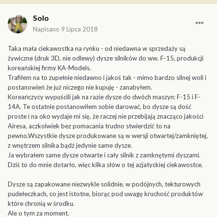
Solo
Napisano
9 Lipca 2018
Taka mała ciekawostka na rynku - od niedawna w sprzedaży są
żywiczne (druk 3D, nie odlewy) dysze silników do ww. F-15, produkcji
koreańskiej firmy KA-Models.
Trafiłem na to zupełnie niedawno i jakoś tak - mimo bardzo silnej woli i
postanowień że już niczego nie kupuję - zanabyłem.
Koreańczycy wypuścili jak na razie dysze do dwóch maszyn: F-15 i F-
14A. Te ostatnie postanowiłem sobie darować, bo dysze są dość
proste i na oko wydaje mi się, że raczej nie przebijają znacząco jakości
Airesa, aczkolwiek bez pomacania trudno stwierdzić to na
pewno.Wszystkie dysze produkowane są w wersji otwartej/zamkniętej,
z wnętrzem silnika bądź jedynie same dysze.
Ja wybrałem same dysze otwarte i cały silnik z zamknętymi dyszami.
Dziś to do mnie dotarło, więc kilka słów o tej azjatyckiej ciekawostce.
Dysze są zapakowane niezwykle solidnie, w podójnych, tekturowych
pudełeczkach, co jest istotne, biorąc pod uwagę kruchość produktów
które chronią w środku.
Ale o tym za moment.