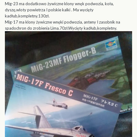
Mig-23 ma dodatkowo żywiczne klony wnęk podwozia, koła,
dyszę,wloty powietrza I polskie kalki . Ma wycięty
kadłub,kompletny.130zł.
Mig-17 ma klony żywiczne wnęki podwozia, anteny I zasobnik na
spadochron do zrobienia Lima.70zł.Wycięty kadłub,kompletny.