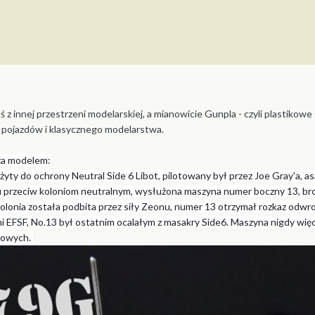
 z innej przestrzeni modelarskiej, a mianowicie Gunpla - czyli plastiko
 pojazdów i klasycznego modelarstwa.
 za modelem:
o ochrony Neutral Side 6 Libot, pilotowany był przez Joe Gray'a, asa
rzeciw koloniom neutralnym, wysłużona maszyna numer boczny 13, broni
olonia została podbita przez siły Zeonu, nu
mer 13 otrzymał rozkaz odwro
ami EFSF, No.13 był ostatnim ocalałym z masakry Side6. Maszyna nigdy wię
dowych.