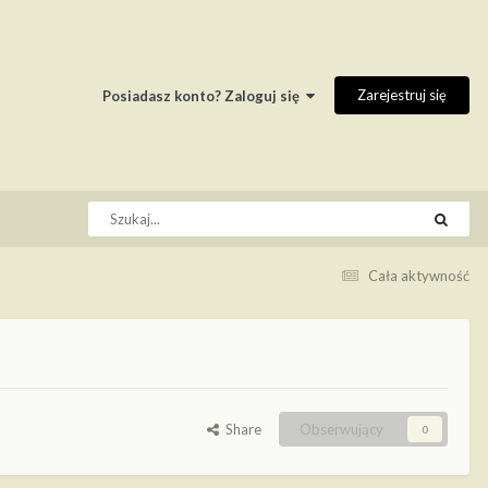
Zarejestruj się
Posiadasz konto? Zaloguj się
Cała aktywność
Share
Obserwujący
0