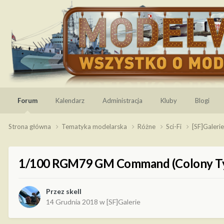
Forum
Kalendarz
Administracja
Kluby
Blogi
Strona główna
Tematyka modelarska
Różne
Sci-Fi
[SF]Galeri
1/100 RGM79 GM Command (Colony Typ
Przez
skell
14 Grudnia 2018
w
[SF]Galerie