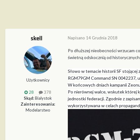
skell
Napisano
14 Grudnia 2018
Po dłuższej nieobecności wrzucam coś
świetną odskocznią od historycznych
Słowo w temacie historii SF stojącej
RGM79GM Command SN 0042237, użyty d
Użytkownicy
W końcowych dniach kampanii Zeonu p
Po nierównej walce, wskutek której k
28
378
Skąd:
Bialystok
jednostki federacji. Zgodnie z zapis
Zainteresowania:
wykorzystywana w celach propagan
Modelarstwo