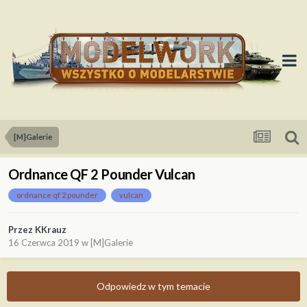
[M]Galerie
Ordnance QF 2 Pounder Vulcan
ordnance qf 2 pounder
vulcan
Przez
KKrauz
16 Czerwca 2019
w
[M]Galerie
Odpowiedz w tym temacie