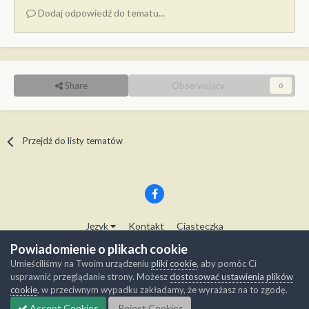
Dodaj odpowiedź do tematu...
Share
Obserwujący
0
Przejdź do listy tematów
Język
Kontakt
Ciasteczka
Copyright © Modelwork.pl
Powiadomienie o plikach cookie
Powered by Invision Community
Umieściliśmy na Twoim urządzeniu
pliki cookie
, aby pomóc Ci
usprawnić przeglądanie strony. Możesz
dostosować ustawienia plików
cookie
, w przeciwnym wypadku zakładamy, że wyrażasz na to zgodę.
Accept Cookies
Reject Cookies