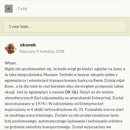
Cytuj
1 year later...
okonek
Napisano
9 Kwietnia 2008
Witam.
Nigdy nie spodziewałem się, że bede mógł go kiedyś ogladać na żywo a
tu taka niespodzianka. Muzeum Techniki w Speyer zakupiło jeden z
egzemplarzy i własnie jest transportowany barką na Renie. Dzisiaj mijał
Bonn , a że dla mnie to rzut beretem więc nie mogłem przepuscić takiej
okazji. Jest to egzemplarz o nazwie
OK-GLI
. Służył on do testów
atmosferycznych (był odpowiedzią na amerykański Enterprise). Został
skonstruowany w 1974 r. W odróżnieniu od Enterprise był
wyposażony w 4 silniki turboodrzutowe AL-31. Pozwalały one na start
ze zwykłego pasa lotniczego. Zostały na nim przeprowadzone testy
lotu poziomowego, automatycznego lądowania i zachowanie orbitera
na grzbiecie samolotu transportowego. Został wyposażony we