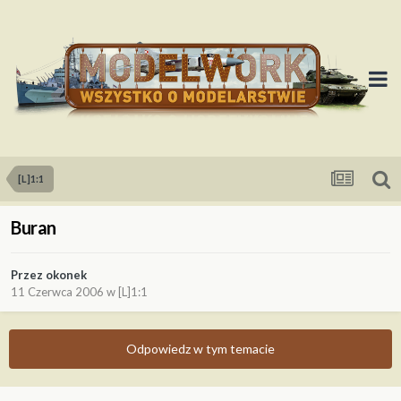
[L]1:1
Buran
Przez
okonek
11 Czerwca 2006
w
[L]1:1
Odpowiedz w tym temacie