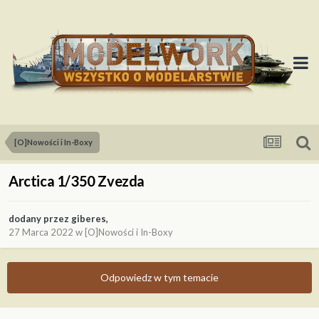
[O]Nowości i In-Boxy
Arctica 1/350 Zvezda
dodany przez
giberes
,
27 Marca 2022
w
[O]Nowości i In-Boxy
Odpowiedz w tym temacie