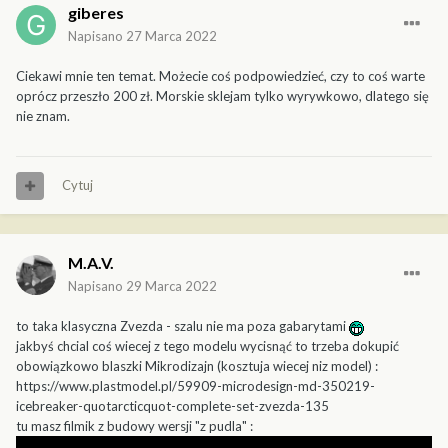
giberes
Napisano
27 Marca 2022
Ciekawi mnie ten temat. Możecie coś podpowiedzieć, czy to coś warte
oprócz przeszło 200 zł. Morskie sklejam tylko wyrywkowo, dlatego się
nie znam.
Cytuj
M.A.V.
Napisano
29 Marca 2022
to taka klasyczna Zvezda - szalu nie ma poza gabarytami
jakbyś chcial coś wiecej z tego modelu wycisną
ć
to trzeba dokupi
ć
obowiązkowo blaszki Mikrodizajn (kosztuja wiecej niz model)
:
https://www.plastmodel.pl/59909-microdesign-md-350219-
icebreaker-quotarcticquot-complete-set-zvezda-135
tu masz filmik z budowy wersji "z pudla"
: