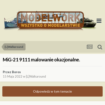
[L]Walkaround
MiG-21 9111 malowanie okazjonalne.
Przez
Boros
15 Maja 2022
w
[L]Walkaround
Odpowiedz w tym temacie