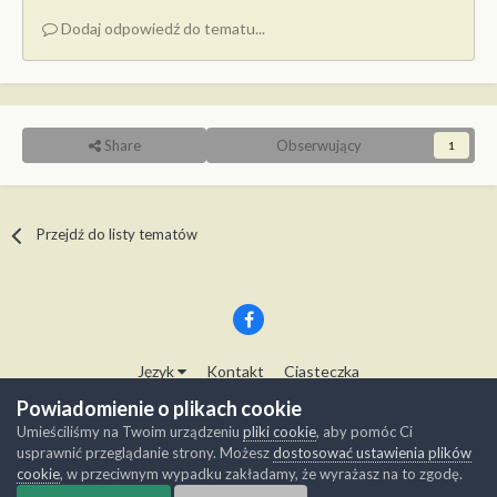
Dodaj odpowiedź do tematu...
Share
Obserwujący
1
Przejdź do listy tematów
Język
Kontakt
Ciasteczka
Copyright © Modelwork.pl
Powiadomienie o plikach cookie
Powered by Invision Community
Umieściliśmy na Twoim urządzeniu
pliki cookie
, aby pomóc Ci
usprawnić przeglądanie strony. Możesz
dostosować ustawienia plików
cookie
, w przeciwnym wypadku zakładamy, że wyrażasz na to zgodę.