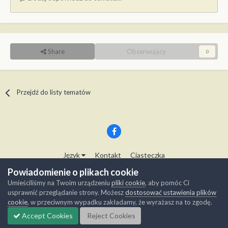
Share
Obserwujący
0
Przejdź do listy tematów
Język
Kontakt
Ciasteczka
Copyright © Modelwork.pl
Powiadomienie o plikach cookie
Powered by Invision Community
Umieściliśmy na Twoim urządzeniu
pliki cookie
, aby pomóc Ci
usprawnić przeglądanie strony. Możesz
dostosować ustawienia plików
cookie
, w przeciwnym wypadku zakładamy, że wyrażasz na to zgodę.
Accept Cookies
Reject Cookies