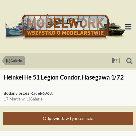
[L]Galerie
Heinkel He 51 Legion Condor, Hasegawa 1/72
dodany przez
Radek6363
,
17 Marca
w
[L]Galerie
Odpowiedz w tym temacie