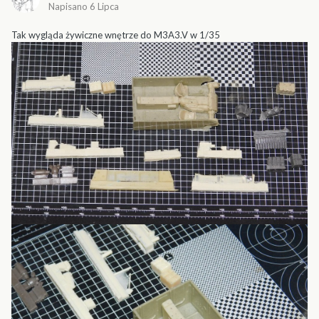
Napisano
6 Lipca
Tak wygląda żywiczne wnętrze do M3A3.V w 1/35