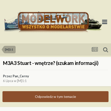
[M]1:1
M3A3 Stuart - wnętrze? (szukam informacji)
Przez
Pan_Cerny
6 Lipca
w
[M]1:1
Odpowiedz w tym temacie