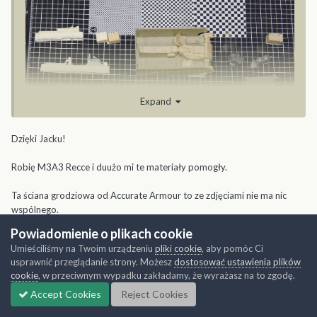
Expand
Dzięki Jacku!
Robię M3A3 Recce i duużo mi te materiały pomogły.
Ta ściana grodziowa od Accurate Armour to ze zdjęciami nie ma nic
wspólnego.
Na zdjęciach widać, że od strony przedziału są tylko ramki z siatką, nie
Powiadomienie o plikach cookie
symetryczne cosie ale chłodnica z wężami donikąd.
Umieściliśmy na Twoim urządzeniu
pliki cookie
, aby pomóc Ci
usprawnić przeglądanie strony. Możesz
dostosować ustawienia plików
cookie
, w przeciwnym wypadku zakładamy, że wyrażasz na to zgodę.
Cytuj
1
Accept Cookies
Reject Cookies