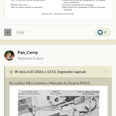
Cytuj
2
Pan_Cerny
Napisano
6 Lipca
W dniu 6.07.2026 o 12:55,
bigmodel
napisał:
Na szybko kilka screnów z Manuala do Stuarta M3A3.