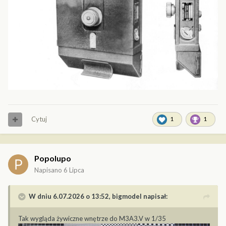
Cytuj
1
1
Popolupo
Napisano
6 Lipca
W dniu 6.07.2026 o 13:52,
bigmodel
napisał:
Tak wygląda żywiczne wnętrze do M3A3.V w 1/35