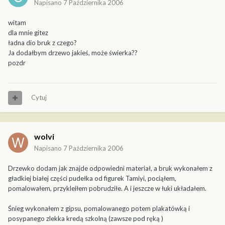
Napisano
7 Października 2006
witam
dla mnie gitez
ładna dio bruk z czego?
Ja dodałbym drzewo jakieś, może świerka??
pozdr
Cytuj
wolvi
Napisano
7 Października 2006
Drzewko dodam jak znajde odpowiedni materiał, a bruk wykonałem z
gładkiej białej części pudełka od figurek Tamiyi, pociąłem,
pomalowałem, przykleiłem pobrudziłe. A i jeszcze w łuki układałem.
Śnieg wykonałem z gipsu, pomalowanego potem plakatówką i
posypanego zlekka kredą szkolną (zawsze pod ręką )