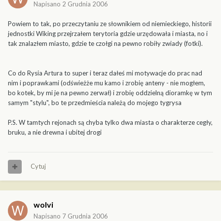
Napisano
2 Grudnia 2006
Powiem to tak, po przeczytaniu ze słownikiem od niemieckiego, historii
jednostki Wiking przejrzałem terytoria gdzie urzędowała i miasta, no i
tak znalazłem miasto, gdzie te czołgi na pewno robiły zwiady (fotki).
Co do Rysia Artura to super i teraz dałeś mi motywacje do prac nad
nim i poprawkami (odświeżże mu kamo i zrobię anteny - nie mogłem,
bo kotek, by mi je na pewno zerwał) i zrobię oddzielną dioramkę w tym
samym "stylu", bo te przedmieścia należą do mojego tygrysa
P.S. W tamtych rejonach są chyba tylko dwa miasta o charakterze cegły,
bruku, a nie drewna i ubitej drogi
Cytuj
wolvi
Napisano
7 Grudnia 2006