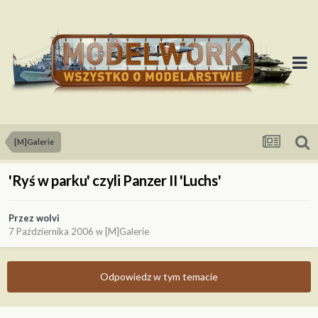
[M]Galerie
'Ryś w parku' czyli Panzer II 'Luchs'
Przez
wolvi
7 Października 2006
w
[M]Galerie
Odpowiedz w tym temacie