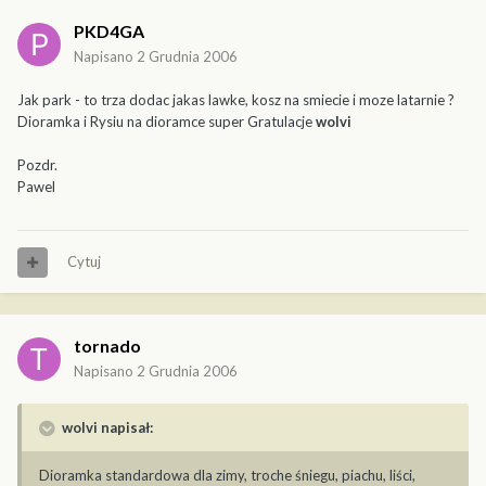
PKD4GA
Napisano
2 Grudnia 2006
Jak park - to trza dodac jakas lawke, kosz na smiecie i moze latarnie ?
Dioramka i Rysiu na dioramce super Gratulacje
wolvi
Pozdr.
Pawel
Cytuj
tornado
Napisano
2 Grudnia 2006
wolvi napisał:
Dioramka standardowa dla zimy, troche śniegu, piachu, liści,