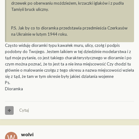
drzewek po oberwaniu moździeżem, krzaczki iglaków i z pudła
Tamiyii bruck uliczny.
P.S. Jak by co to dioramka przedstawia przedmieścia Czerkasów
na Ukrainie w lutym 1944 roku.
Często widuję dioramki typu kawałek muru, ulicy, czołg i podpis
podobny do Twojego. Jestem laikiem w tej dziedzinie modelarstwa i z
tąd moje pytanie, co jest takiego charakterystycznego w dioramie i po
czym można poznać, że to jest ta a nie inna miejscowość Czy chodzi tu
głównie o malowanie czołgu z tego okresu a nazwa miejscowości wzieła
się z tąd, że tam w tym okresie były jakieś działania wojenne
Ps.
Dioramka
Cytuj
wolvi