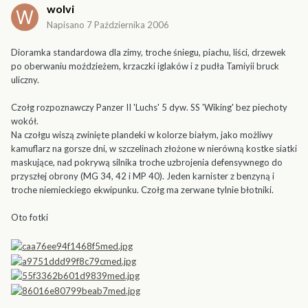
wolvi
Napisano
7 Października 2006
Dioramka standardowa dla zimy, troche śniegu, piachu, liści, drzewek
po oberwaniu moździeżem, krzaczki iglaków i z pudła Tamiyii bruck
uliczny.
Czołg rozpoznawczy Panzer II 'Luchs' 5 dyw. SS 'Wiking' bez piechoty
wokół.
Na czołgu wiszą zwinięte plandeki w kolorze białym, jako możliwy
kamuflarz na gorsze dni, w szczelinach złożone w nierówną kostke siatki
maskujące, nad pokrywą silnika troche uzbrojenia defensywnego do
przyszłej obrony (MG 34, 42 i MP 40). Jeden karnister z benzyną i
troche niemieckiego ekwipunku. Czołg ma zerwane tylnie błotniki.
Oto fotki