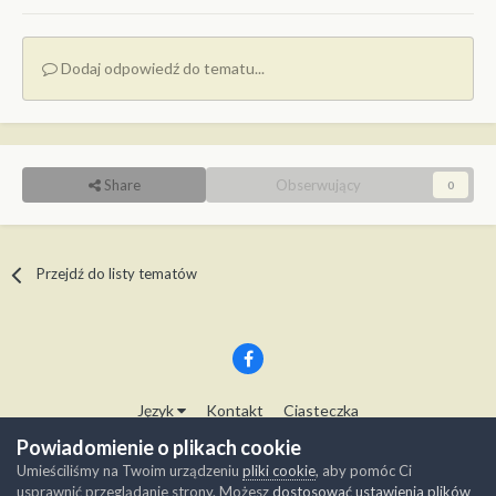
Dodaj odpowiedź do tematu...
Share
Obserwujący
0
Przejdź do listy tematów
Język
Kontakt
Ciasteczka
Copyright © Modelwork.pl
Powiadomienie o plikach cookie
Powered by Invision Community
Umieściliśmy na Twoim urządzeniu
pliki cookie
, aby pomóc Ci
usprawnić przeglądanie strony. Możesz
dostosować ustawienia plików