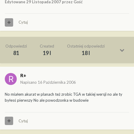
Edytowane
29 Listopada 2007
przez Gość
Cytuj
Odpowiedzi
Created
Ostatniej odpowiedzi
81
19 l
18 l
R+
Napisano
16 Października 2006
No miałem akurat w planach też zrobic TGA w takiej wersji no ale ty
byłesś pierwszy No ale powodzonka w budowie
Cytuj