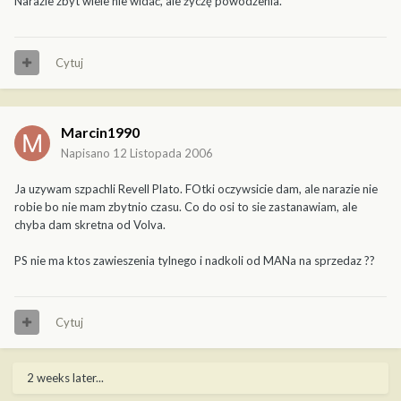
Narazie zbyt wiele nie widać, ale życzę powodzenia.
Cytuj
Marcin1990
Napisano
12 Listopada 2006
Ja uzywam szpachli Revell Plato. FOtki oczywsicie dam, ale narazie nie
robie bo nie mam zbytnio czasu. Co do osi to sie zastanawiam, ale
chyba dam skretna od Volva.
PS nie ma ktos zawieszenia tylnego i nadkoli od MANa na sprzedaz ??
Cytuj
2 weeks later...