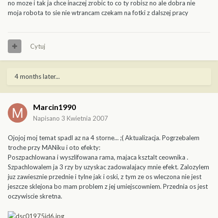
no moze i tak ja chce inaczej zrobic to co ty robisz no ale dobra nie
moja robota to sie nie wtrancam czekam na fotki z dalszej pracy
Cytuj
4 months later...
Marcin1990
Napisano
3 Kwietnia 2007
Ojojoj moj temat spadl az na 4 storne... ;( Aktualizacja. Pogrzebalem
troche przy MANiku i oto efekty:
Poszpachlowana i wyszlifowana rama, majaca ksztalt ceownika .
Szpachlowalem ja 3 rzy by uzyskac zadowalajacy mnie efekt. Zalozylem
juz zawiesznie przednie i tylne jak i oski, z tym ze os wleczona nie jest
jeszcze sklejona bo mam problem z jej umiejscowniem. Przednia os jest
oczywiscie skretna.