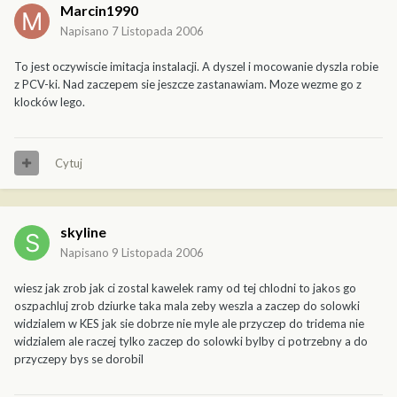
Marcin1990
Napisano
7 Listopada 2006
To jest oczywiscie imitacja instalacji. A dyszel i mocowanie dyszla robie
z PCV-ki. Nad zaczepem sie jeszcze zastanawiam. Moze wezme go z
klocków lego.
Cytuj
skyline
Napisano
9 Listopada 2006
wiesz jak zrob jak ci zostal kawelek ramy od tej chlodni to jakos go
oszpachluj zrob dziurke taka mala zeby weszla a zaczep do solowki
widzialem w KES jak sie dobrze nie myle ale przyczep do tridema nie
widzialem ale raczej tylko zaczep do solowki bylby ci potrzebny a do
przyczepy bys se dorobil