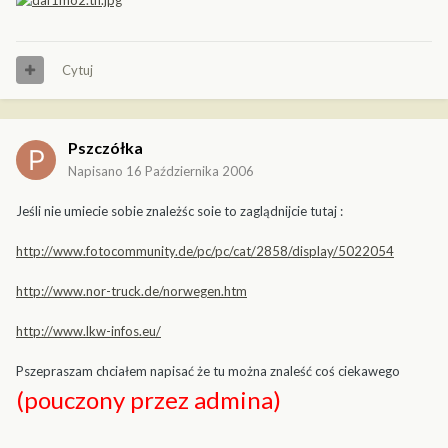
Cytuj
Pszczółka
Napisano
16 Października 2006
Jeśli nie umiecie sobie znależśc soie to zaglądnijcie tutaj :
http://www.fotocommunity.de/pc/pc/cat/2858/display/5022054
http://www.nor-truck.de/norwegen.htm
http://www.lkw-infos.eu/
Pszepraszam chciałem napisać że tu można znaleść coś ciekawego
(pouczony przez admina)