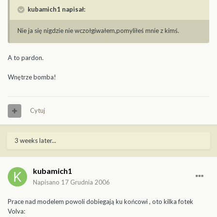
kubamich1 napisał:
Nie ja się nigdzie nie wczołgiwałem,pomyliłeś mnie z kimś.
A to pardon.
Wnętrze bomba!
Cytuj
3 weeks later...
kubamich1
Napisano
17 Grudnia 2006
Prace nad modelem powoli dobiegają ku końcowi , oto kilka fotek
Volva: