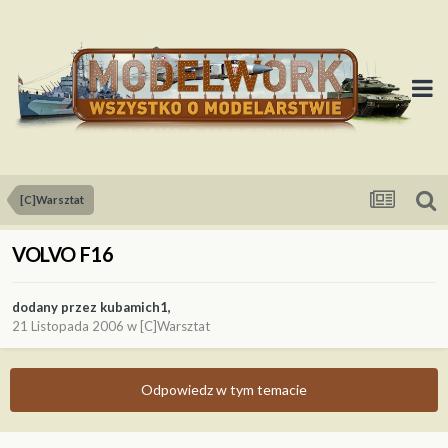
[C]Warsztat
VOLVO F16
dodany przez
kubamich1
,
21 Listopada 2006
w
[C]Warsztat
Odpowiedz w tym temacie