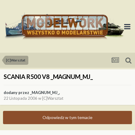
[C]Warsztat
SCANIA R500 V8 _MAGNUM_MJ_
dodany przez
_MAGNUM_MJ_
,
22 Listopada 2006
w
[C]Warsztat
Odpowiedz w tym temacie