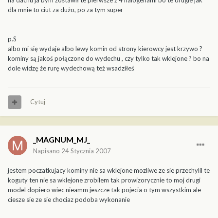
na dachu ja bym zostawił te pierwsze z 4 halogenami bo te drugie jak
dla mnie to ciut za dużo, po za tym super
p.S
albo mi się wydaje albo lewy komin od strony kierowcy jest krzywo ?
kominy są jakoś połączone do wydechu , czy tylko tak wklejone ? bo na
dole widzę że rurę wydechową też wsadziłeś
Cytuj
_MAGNUM_MJ_
Napisano
24 Stycznia 2007
jestem poczatkujacy kominy nie sa wklejone mozliwe ze sie przechylil te
koguty ten nie sa wklejone zrobilem tak prowizorycznie to moj drugi
model dopiero wiec nieamm jeszcze tak pojecia o tym wszystkim ale
ciesze sie ze sie chociaz podoba wykonanie