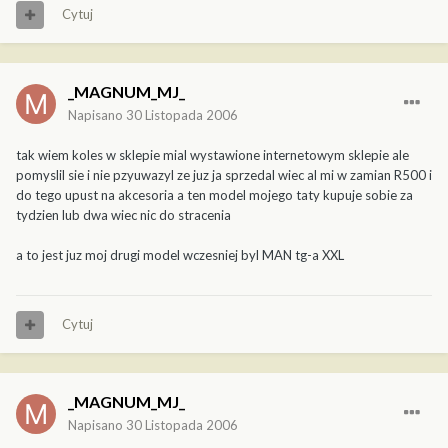
Cytuj
_MAGNUM_MJ_
Napisano
30 Listopada 2006
tak wiem koles w sklepie mial wystawione internetowym sklepie ale
pomyslil sie i nie pzyuwazyl ze juz ja sprzedal wiec al mi w zamian R500 i
do tego upust na akcesoria a ten model mojego taty kupuje sobie za
tydzien lub dwa wiec nic do stracenia
a to jest juz moj drugi model wczesniej byl MAN tg-a XXL
Cytuj
_MAGNUM_MJ_
Napisano
30 Listopada 2006