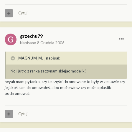
Cytuj
grzechu79
Napisano
8 Grudnia 2006
_MAGNUM_MJ_ napisał:
No i jutro z ranka zaczynam sklejac modelik:)
heyah mam pytanko, czy te części chromowane to były w zestawie czy
je jakoś sam chromowałeś, albo może wiesz czy można plastik
pochromować
Cytuj