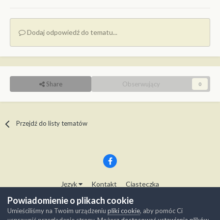
Dodaj odpowiedź do tematu...
Share
Obserwujący
0
Przejdź do listy tematów
Język
Kontakt
Ciasteczka
Copyright © Modelwork.pl
Powiadomienie o plikach cookie
Powered by Invision Community
Umieściliśmy na Twoim urządzeniu
pliki cookie
, aby pomóc Ci
usprawnić przeglądanie strony. Możesz
dostosować ustawienia plików