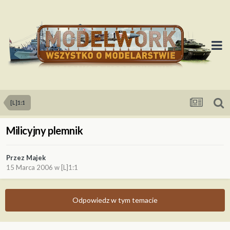
[L]1:1
Milicyjny plemnik
Przez
Majek
15 Marca 2006
w
[L]1:1
Odpowiedz w tym temacie