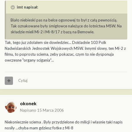
imt napisał:
Biało niebieski pas na belce ogonowej to był z całą pewnością.
Tak oznakowane były śmigłowce należące do lotnictwa MSW. Na
składzie mieli Mi-2 i Mi-8/17 z bazą na Bemowie.
Tak, tego juz zdolalem sie dowiedziec... Dokladnie 103 Polk
Nadwislanskich Jednostek Wojskowych MSW. Innymi slowy, ten Mi-2 z
filmu, to poprostu sciema, zeby pokazac, czym to nie dysponuja
owczesne "organy scigania"...
Cytuj
okonek
Napisano
15 Marca 2006
Niekoniecznie sciema . Byly przydzielone do milicji i wlasnie taki napis
nosily ...chyba mam gdziesz fotke z Mi-8