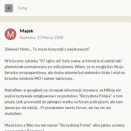
Cytuj
Majek
Napisano
15 Marca 2006
Zielone? Hmm... To moze kozystali z wojskowych?
W ktoryms odcinku "07 zglos sie" byla scena, w ktorej bral udzial taki
plemniczek pomalowany po milicyjnemu. Wiem, ze to mogla byc fikcja
lieracko-propagandowa, ale chyba wlasnie byl niebiesko-bialy i mial na
brzuchu symbole MO i numer taktyczny...
Natrafilem w googlach na strzepek informacji, mowiacy, ze Milicja nie
wykorzystywala smiglowcow i ze podobno "Skrzydlata Polska" o tym
pisala. Link prowadzil do jakiegos watku na forum policyjnym, ale sam
temat juz nie istnial... Przeszukalem tamto forum, ale tez nic nie
znalazlem.
Moze ktos z Was ma ten numer "Skrzydlatej Polski" albo jakies screeny