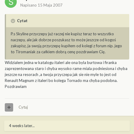
Napisano
15 Maja 2007
Cytat
P.s Skyline przyczepy już raczej nie kupisz teraz to wszystko
naczepy, ale jak dobrze poszukasz to może jeszcze od kogoś
zakupisz, ja swoją przyczepę kupiłem od kolegi z forum nip. jego
to Tiromaniak za całkiem dobrą cenę pozdrawiam Cię.
Widzialem jedna w katalogu italeri ale ona byla burtowa i firanka
zaprezentowana staro i chyba wysoko rame miala podniesiona i chyba
jeszcze na resorach ,a twoja przyczepa jak sie nie myle to jest od
Renault Magnum z italeri bo kolega Tornado ma chyba podobna.
Pozdrawiam
Cytuj
4 weeks later...