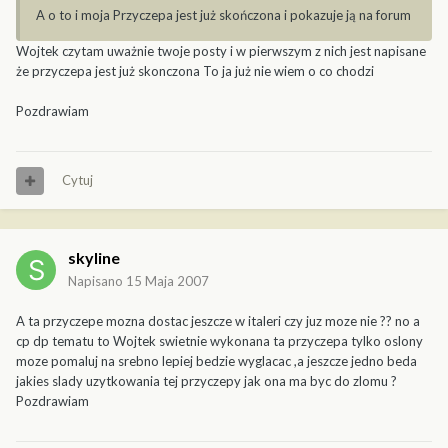
A o to i moja Przyczepa jest już skończona i pokazuje ją na forum
Wojtek czytam uważnie twoje posty i w pierwszym z nich jest napisane
że przyczepa jest już skonczona To ja już nie wiem o co chodzi
Pozdrawiam
Cytuj
skyline
Napisano
15 Maja 2007
A ta przyczepe mozna dostac jeszcze w italeri czy juz moze nie ?? no a
cp dp tematu to Wojtek swietnie wykonana ta przyczepa tylko oslony
moze pomaluj na srebno lepiej bedzie wyglacac ,a jeszcze jedno beda
jakies slady uzytkowania tej przyczepy jak ona ma byc do zlomu ?
Pozdrawiam