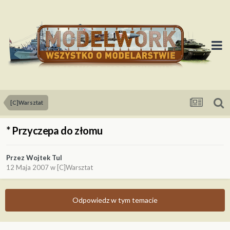
[C]Warsztat
* Przyczepa do złomu
Przez
Wojtek Tul
12 Maja 2007
w
[C]Warsztat
Odpowiedz w tym temacie