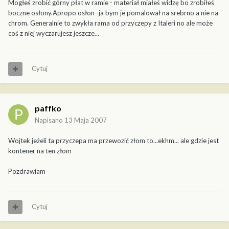
Mogłeś zrobić górny płat w ramie - materiał miałeś widzę bo zrobiłeś
boczne osłony.Apropo osłon -ja bym je pomalował na srebrno a nie na
chrom. Generalnie to zwykła rama od przyczepy z Italeri no ale może
coś z niej wyczarujesz jeszcze...
Cytuj
paffko
Napisano
13 Maja 2007
Wojtek jeżeli ta przyczepa ma przewozić złom to...ekhm... ale gdzie jest
kontener na ten złom
Pozdrawiam
Cytuj