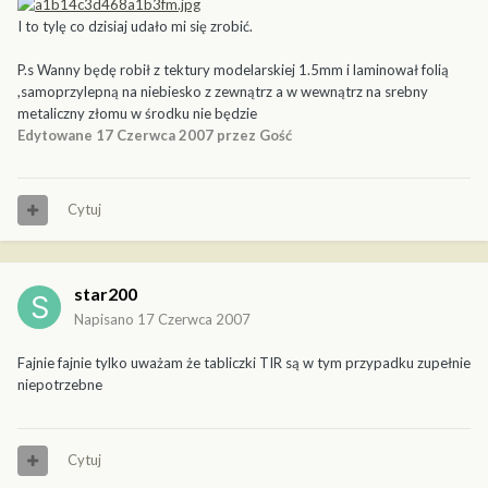
I to tylę co dzisiaj udało mi się zrobić.
P.s Wanny będę robił z tektury modelarskiej 1.5mm i laminował folią
,samoprzylepną na niebiesko z zewnątrz a w wewnątrz na srebny
metaliczny złomu w środku nie będzie
Edytowane
17 Czerwca 2007
przez Gość
Cytuj
star200
Napisano
17 Czerwca 2007
Fajnie fajnie tylko uważam że tabliczki TIR są w tym przypadku zupełnie
niepotrzebne
Cytuj