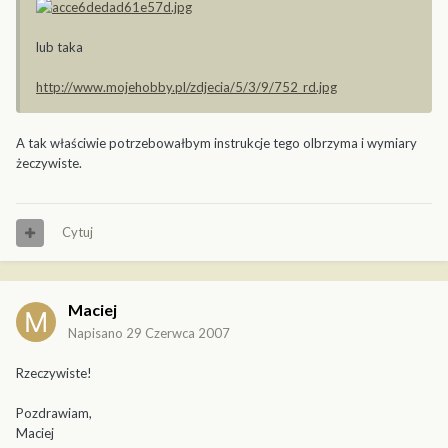
lub taka
http://www.mojehobby.pl/zdjecia/5/3/9/752_rd.jpg
A tak właściwie potrzebowałbym instrukcje tego olbrzyma i wymiary
żeczywiste.
Cytuj
Maciej
Napisano
29 Czerwca 2007
Rzeczywiste!
Pozdrawiam,
Maciej