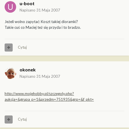
u-boot
Napisano
31 Maja 2007
Jeżeli wolno zapytać: Koszt takiej dioramki?
Takie cuś co Maciej też się przyda i to bradzo.
Cytuj
okonek
Napisano
31 Maja 2007
http://www.mojehobby.pl/szczegoly.php?
aukcja=&grupa_p=1&przedm=751935&grp=&f_pkt=
Cytuj