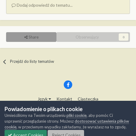
Dodaj odpowiedź do tematu...
Share
Obserwujący
0
Przejdź do listy tematów
Język
Kontakt
Ciasteczka
Copyright © Modelwork.pl
Powiadomienie o plikach cookie
Powered by Invision Community
Umieściliśmy na Twoim urządzeniu
pliki cookie
, aby pomóc Ci
usprawnić przeglądanie strony. Możesz
dostosować ustawienia plików
cookie
, w przeciwnym wypadku zakładamy, że wyrażasz na to zgodę.
Accept Cookies
Reject Cookies