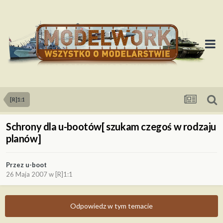
[R]1:1
Schrony dla u-bootów[ szukam czegoś w rodzaju
planów]
Przez
u-boot
26 Maja 2007
w
[R]1:1
Odpowiedz w tym temacie