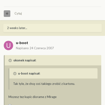
Cytuj
2 weeks later...
u-boot
Napisano
24 Czerwca 2007
okonek napisał:
u-boot napisał:
Tak tyle, że chcę coś takiego zrobić z kartonu.
Mozesz tez kupic diorame z Mirage