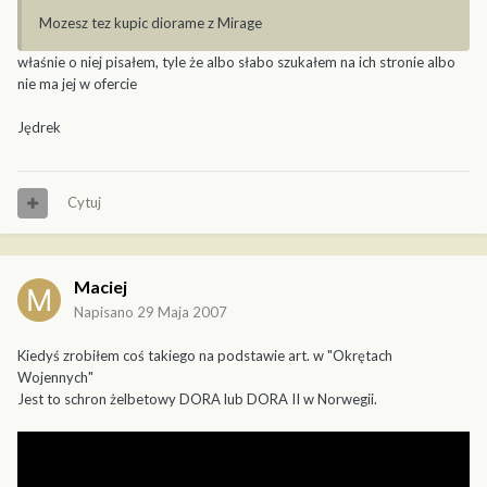
Mozesz tez kupic diorame z Mirage
właśnie o niej pisałem, tyle że albo słabo szukałem na ich stronie albo
nie ma jej w ofercie
Jędrek
Cytuj
Maciej
Napisano
29 Maja 2007
Kiedyś zrobiłem coś takiego na podstawie art. w "Okrętach
Wojennych"
Jest to schron żelbetowy DORA lub DORA II w Norwegii.