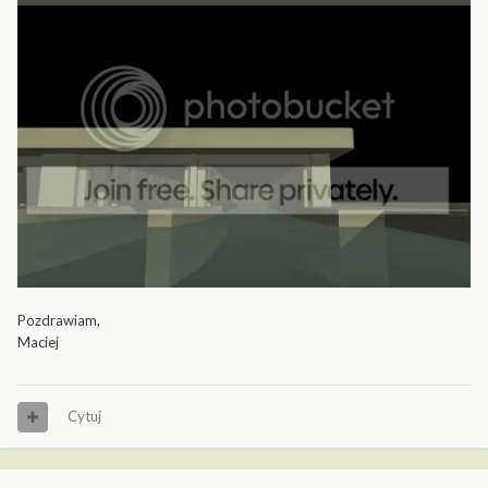
Pozdrawiam,
Maciej
Cytuj