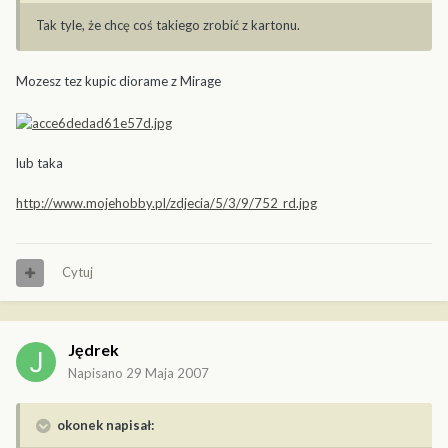
Tak tyle, że chcę coś takiego zrobić z kartonu.
Mozesz tez kupic diorame z Mirage
lub taka
http://www.mojehobby.pl/zdjecia/5/3/9/752_rd.jpg
Cytuj
Jędrek
Napisano
29 Maja 2007
okonek napisał: