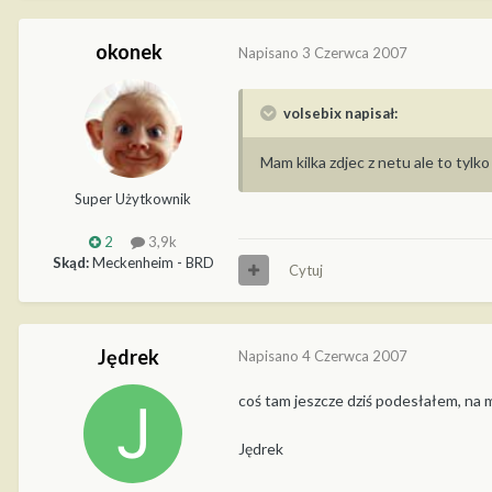
okonek
Napisano
3 Czerwca 2007
volsebix napisał:
Mam kilka zdjec z netu ale to tylko
Super Użytkownik
2
3,9k
Skąd:
Meckenheim - BRD
Cytuj
Jędrek
Napisano
4 Czerwca 2007
coś tam jeszcze dziś podesłałem, na 
Jędrek