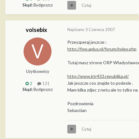
Skąd:
Bydgoszcz
Cytuj
volsebix
Napisano
3 Czerwca 2007
Przeszperaj jeszcze :
http://fow.aplus.pl/forum/index.php
Tutaj masz strone ORP Władysław
Użytkownicy
http://www.ktr433.republika.pl/
Jak jeszcze cos znajde to podesle .
2
131
Skąd:
Bydgoszcz
Mam kilka zdjec z netu ale to tylko na
Pozdrowienia
Sebastian
Cytuj