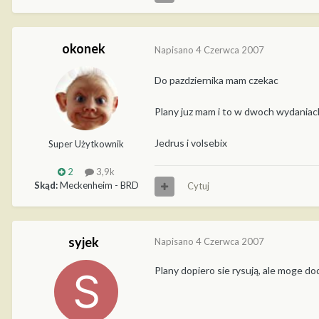
okonek
Napisano
4 Czerwca 2007
Do pazdziernika mam czekac
Plany juz mam i to w dwoch wydaniach.
Jedrus i volsebix
Super Użytkownik
2
3,9k
Skąd:
Meckenheim - BRD
Cytuj
syjek
Napisano
4 Czerwca 2007
Plany dopiero sie rysują, ale moge d