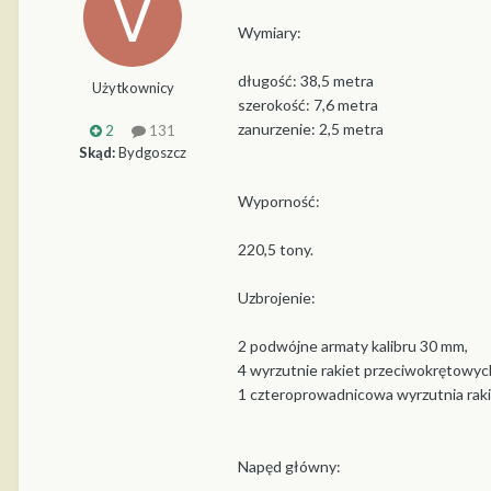
Wymiary:
długość: 38,5 metra
Użytkownicy
szerokość: 7,6 metra
zanurzenie: 2,5 metra
2
131
Skąd:
Bydgoszcz
Wyporność:
220,5 tony.
Uzbrojenie:
2 podwójne armaty kalibru 30 mm,
4 wyrzutnie rakiet przeciwokrętowyc
1 czteroprowadnicowa wyrzutnia raki
Napęd główny: