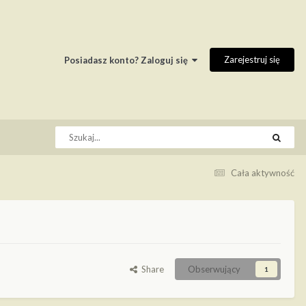
Zarejestruj się
Posiadasz konto? Zaloguj się
Cała aktywność
Share
Obserwujący
1