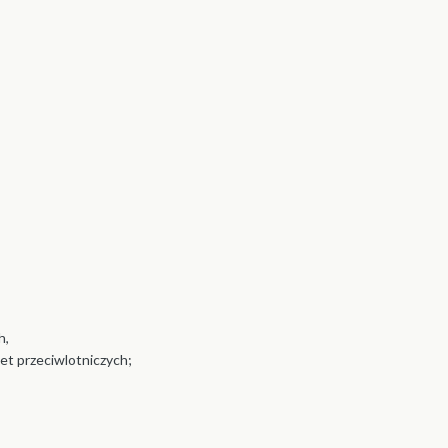
h,
et przeciwlotniczych;