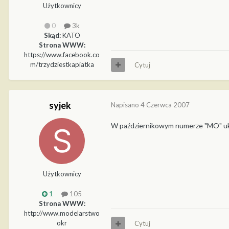
Użytkownicy
0
3k
Skąd:
KATO
Strona WWW:
https://www.facebook.co
m/trzydziestkapiatka
Cytuj
syjek
Napisano
4 Czerwca 2007
W październikowym numerze "MO" uka
Użytkownicy
1
105
Strona WWW:
http://www.modelarstwo
okr
Cytuj