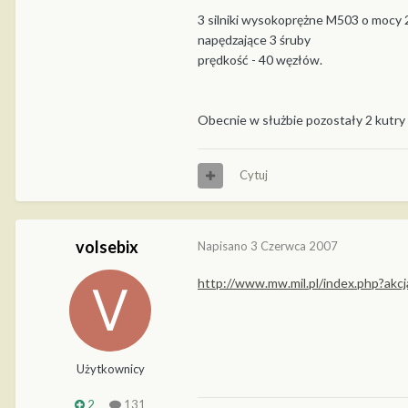
3 silniki wysokoprężne M503 o mocy 
napędzające 3 śruby
prędkość - 40 węzłów.
Obecnie w służbie pozostały 2 kutr
Cytuj
volsebix
Napisano
3 Czerwca 2007
http://www.mw.mil.pl/index.php?akcj
Użytkownicy
2
131