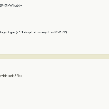
2940 kW każdy,
y tego typu (z 13 eksploatowanych w MW RP).
a=historia3flot