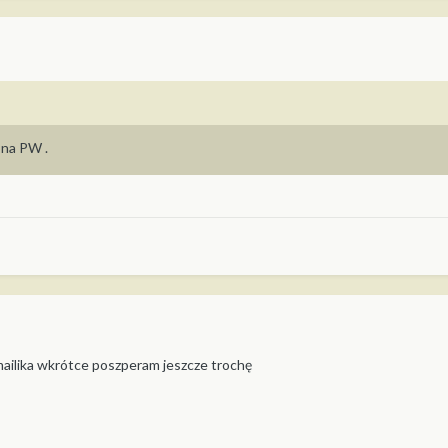
 na PW .
mailika wkrótce poszperam jeszcze trochę