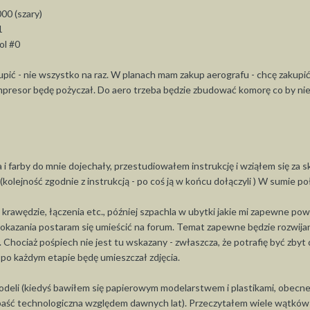
00 (szary)
1
ol #0
upić - nie wszystko na raz. W planach mam zakup aerografu - chcę zakupi
esor będę pożyczał. Do aero trzeba będzie zbudować komorę co by nie
i farby do mnie dojechały, przestudiowałem instrukcję i wziąłem się za sk
(kolejność zgodnie z instrukcją - po coś ją w końcu dołączyli ) W sumie p
 krawędzie, łączenia etc., później szpachla w ubytki jakie mi zapewne po
pokazania postaram się umieścić na forum. Temat zapewne będzie rozwija
 Chociaż pośpiech nie jest tu wskazany - zwłaszcza, że potrafię być zbyt
po każdym etapie będę umieszczał zdjęcia.
deli (kiedyś bawiłem się papierowym modelarstwem i plastikami, obecn
zepaść technologiczna względem dawnych lat). Przeczytałem wiele wątków