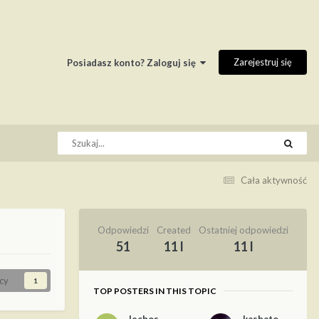
Zarejestruj się
Posiadasz konto? Zaloguj się
Cała aktywność
Odpowiedzi
Created
Ostatniej odpowiedzi
51
11 l
11 l
cy
1
TOP POSTERS IN THIS TOPIC