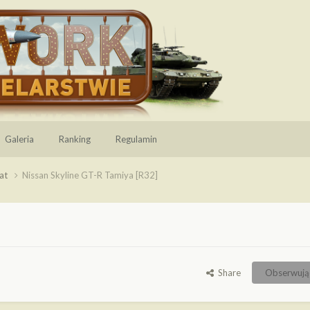
Galeria
Ranking
Regulamin
tat
Nissan Skyline GT-R Tamiya [R32]
Share
Obserwują