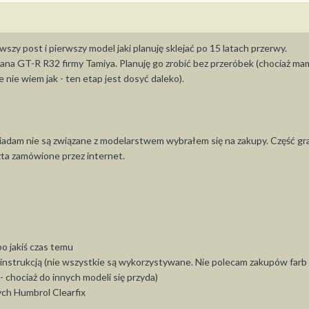
zy post i pierwszy model jaki planuję sklejać po 15 latach przerwy.
na GT-R R32 firmy Tamiya. Planuję go zrobić bez przeróbek (chociaż ma
e nie wiem jak - ten etap jest dosyć daleko).
osiadam nie są związane z modelarstwem wybrałem się na zakupy. Część g
ta zamówione przez internet.
bo jakiś czas temu
 instrukcją (nie wszystkie są wykorzystywane. Nie polecam zakupów farb
- chociaż do innych modeli się przyda)
ych Humbrol Clearfix