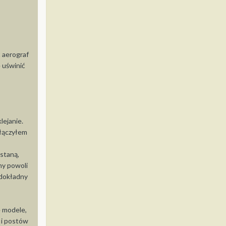
ć aerograf
 uświnić
lejanie.
ołączyłem
wstaną,
ny powoli
 dokładny
e modele,
 i postów