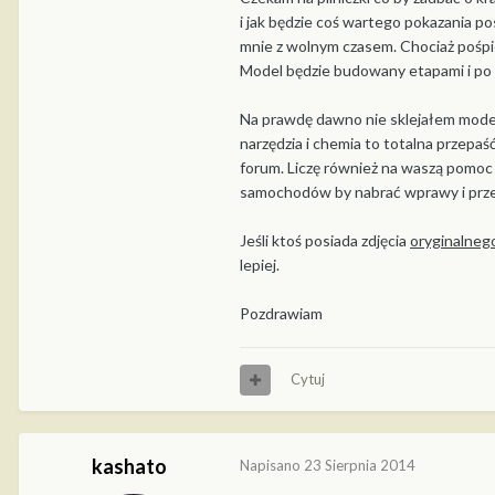
i jak będzie coś wartego pokazania p
mnie z wolnym czasem. Chociaż pośpie
Model będzie budowany etapami i po 
Na prawdę dawno nie sklejałem model
narzędzia i chemia to totalna przep
forum. Liczę również na waszą pomoc 
samochodów by nabrać wprawy i przerz
Jeśli ktoś posiada zdjęcia
oryginalneg
lepiej.
Pozdrawiam
Cytuj
kashato
Napisano
23 Sierpnia 2014