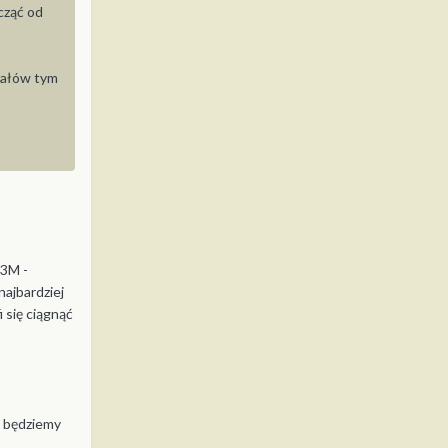
cząć od
riałów tym
 3M -
najbardziej
i się ciągnąć
 będziemy