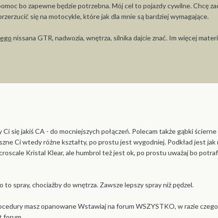
pomoc bo zapewne będzie potrzebna. Mój cel to pojazdy cywilne. Chcę za
erzucić się na motocykle, które jak dla mnie są bardziej wymagające.
nego
nissana GTR, nadwozia, wnętrza, silnika dajcie znać. Im więcej mate
by Ci się jakiś CA - do mocniejszych połączeń. Polecam także gąbki ścierne
aszne Ci wtedy różne kształty, po prostu jest wygodniej. Podkład jest jak 
croscale Kristal Klear, ale humbrol też jest ok, po prostu uważaj bo potraf
aero to spray, chociażby do wnętrza. Zawsze lepszy spray niż pędzel.
procedury masz opanowane Wstawiaj na forum WSZYSTKO, w razie czego
st forum