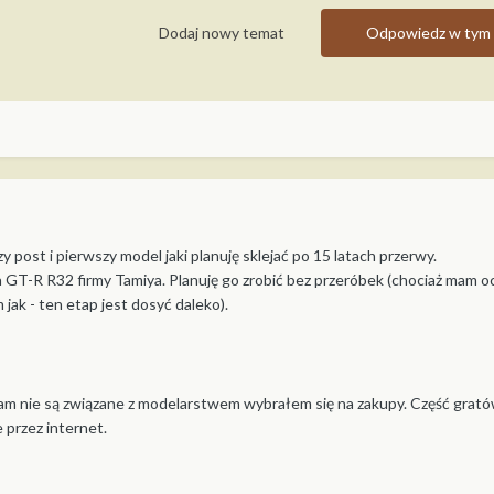
Dodaj nowy temat
Odpowiedz w tym 
post i pierwszy model jaki planuję sklejać po 15 latach przerwy.
GT-R R32 firmy Tamiya. Planuję go zrobić bez przeróbek (chociaż mam o
 jak - ten etap jest dosyć daleko).
adam nie są związane z modelarstwem wybrałem się na zakupy. Część grat
przez internet.