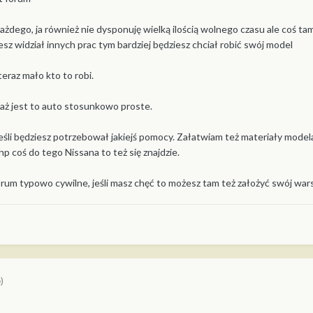
 każdego, ja również nie dysponuję wielką ilością wolnego czasu ale coś ta
esz widział innych prac tym bardziej będziesz chciał robić swój model
teraz mało kto to robi.
iaż jest to auto stosunkowo proste.
eśli będziesz potrzebował jakiejś pomocy. Załatwiam też materiały modela
 np coś do tego Nissana to też się znajdzie.
orum typowo cywilne, jeśli masz chęć to możesz tam też założyć swój wars
)