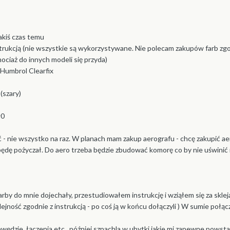
akiś czas temu
strukcją (nie wszystkie są wykorzystywane. Nie polecam zakupów farb zgo
hociaż do innych modeli się przyda)
 Humbrol Clearfix
(szary)
#0
ć - nie wszystko na raz. W planach mam zakup aerografu - chcę zakupić 
ę pożyczał. Do aero trzeba będzie zbudować komorę co by nie uświnić 
arby do mnie dojechały, przestudiowałem instrukcję i wziąłem się za sklej
lejność zgodnie z instrukcją - po coś ją w końcu dołączyli ) W sumie połą
awędzie, łączenia etc., później szpachla w ubytki jakie mi zapewne powst