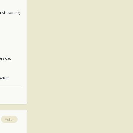
m staram się
rskie,
ztat.
Autor