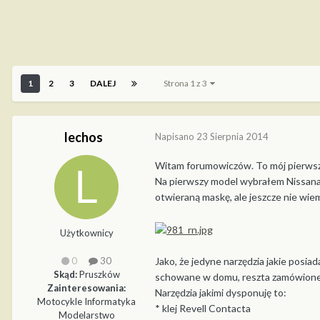
1
2
3
DALEJ
Strona 1 z 3
lechos
Napisano
23 Sierpnia 2014
Witam forumowiczów. To mój pierwszy 
Na pierwszy model wybrałem Nissana 
otwieraną maskę, ale jeszcze nie wiem
Użytkownicy
Jako, że jedyne narzędzia jakie posi
0
30
Skąd:
Pruszków
schowane w domu, reszta zamówione 
Zainteresowania:
Narzędzia jakimi dysponuję to:
Motocykle Informatyka
* klej Revell Contacta
Modelarstwo