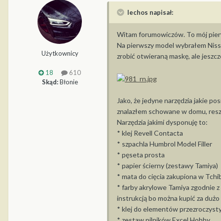
lechos napisał:
Witam forumowiczów. To mój pierws
Na pierwszy model wybrałem Nissa
Użytkownicy
zrobić otwieraną maskę, ale jeszcz
18
610
Skąd:
Błonie
Jako, że jedyne narzędzia jakie p
znalazłem schowane w domu, resz
Narzędzia jakimi dysponuję to:
* klej Revell Contacta
* szpachla Humbrol Model Filler
* pęseta prosta
* papier ścierny (zestawy Tamiya)
* mata do cięcia zakupiona w Tchi
* farby akrylowe Tamiya zgodnie z
instrukcją bo można kupić za dużo 
* klej do elementów przezroczyst
* zestaw pilników Excel Hobby