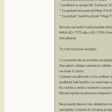
* podkład w spraju Mr. Surfacer 10
* 1x pędzel retuszerski Mag-Pol #
* 1x pędzel "zwykły, płaski" Mag-P
Resztę narzędzi trzeba będzie dok
MAR AD-7770 albo AD-7790. Kompr
mieszkania.
To tyle tytułem wstępu.
Co prawda nie wszystkie narzędzia 
Zacząłem sklejać elementy silnika 
na razie 3 części
Czekam na pilniczki co by zadbać o
podkład i jak będzie coś wartego 
bo różnie u mnie z wolnym czasem.
Model będzie budowany etapami i 
Na prawdę dawno nie sklejałem mo
narzędzia i chemia to totalna pr