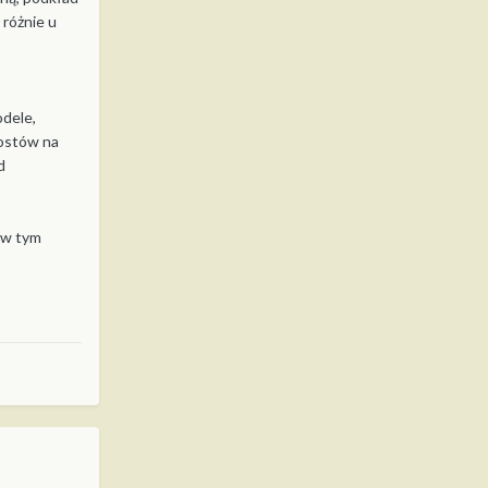
 różnie u
odele,
postów na
d
łów tym