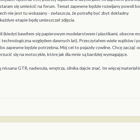
ostaram się umieścić na forum. Temat zapewne będzie rozwijany powoli bo
ch nie jest tu wskazany - zwłaszcza, że potrafię być zbyt dokładny
każdym etapie będę umieszczał zdjęcia.
i (kiedyś bawiłem się papierowym modelarstwem i plastikami, obecne m
aść technologiczna względem dawnych lat). Przeczytałem wiele wątków i 
bo zapewne będzie potrzebna. Mój cel to pojazdy cywilne. Chcę zacząć o
ucić się na motocykle, które jak dla mnie są bardziej wymagające.
o
nissana GTR, nadwozia, wnętrza, silnika dajcie znać. Im więcej materia