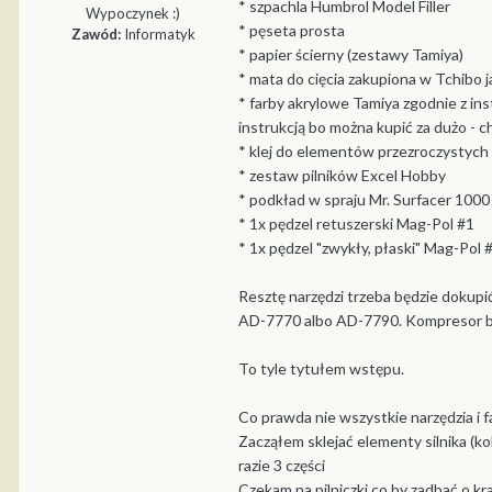
* szpachla Humbrol Model Filler
Wypoczynek :)
* pęseta prosta
Zawód:
Informatyk
* papier ścierny (zestawy Tamiya)
* mata do cięcia zakupiona w Tchibo j
* farby akrylowe Tamiya zgodnie z in
instrukcją bo można kupić za dużo - c
* klej do elementów przezroczystych
* zestaw pilników Excel Hobby
* podkład w spraju Mr. Surfacer 1000 
* 1x pędzel retuszerski Mag-Pol #1
* 1x pędzel "zwykły, płaski" Mag-Pol 
Resztę narzędzi trzeba będzie dokupi
AD-7770 albo AD-7790. Kompresor będ
To tyle tytułem wstępu.
Co prawda nie wszystkie narzędzia i f
Zacząłem sklejać elementy silnika (ko
razie 3 części
Czekam na pilniczki co by zadbać o kr