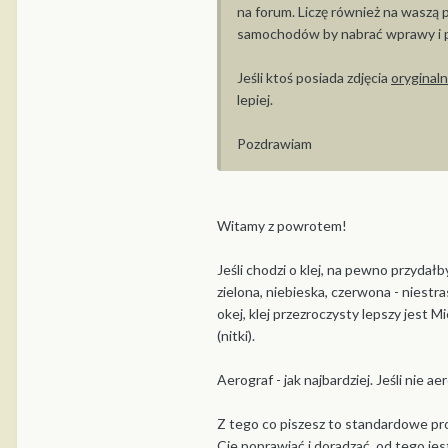
na forum. Liczę również na waszą 
samochodów by nabrać wprawy i prz
Jeśli ktoś posiada zdjęcia
oryginal
lepiej.
Pozdrawiam
Witamy z powrotem!
Jeśli chodzi o klej, na pewno przydał
zielona, niebieska, czerwona - niestr
okej, klej przezroczysty lepszy jest Mi
(nitki).
Aerograf - jak najbardziej. Jeśli nie 
Z tego co piszesz to standardowe 
Cie poprawiać i doradzać, od tego je