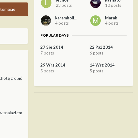
lechos
kashato
23 posts
10 posts
temacie
karambolis8
Marak
4 posts
4 posts
POPULAR DAYS
27 Sie 2014
22 Paź 2014
7 posts
6 posts
29 Wrz 2014
14 Wrz 2014
5 posts
5 posts
chotę zrobić
ów znalazłem