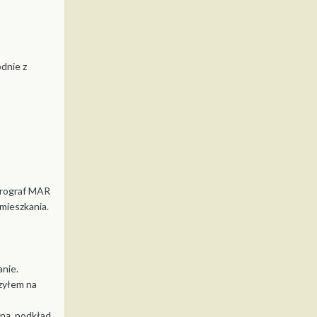
dnie z
aerograf MAR
mieszkania.
anie.
czyłem na
aną, podkład