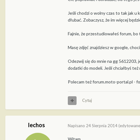
Jeśli chodzi o wolny czas to tak jak u
dłubać. Zobaczysz, że im więcej będzi
Fajnie, że przestudiowałeś forum, bo 
Masę zdjęć znajdziesz w google, choc
Odezwij się do mnie na gg 5612203, j
dodatki do modeli. Jeśli chciałbyś też
Polecam też forum.moto-portal.pl - f
Cytuj
lechos
Napisano
24 Sierpnia 2014
(edytowane
Witam