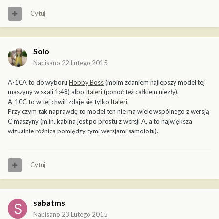
Cytuj
Solo
Napisano
22 Lutego 2015
A-10A to do wyboru
Hobby Boss
(moim zdaniem najlepszy model tej
maszyny w skali 1:48) albo
Italeri
(ponoć też całkiem niezły).
A-10C to w tej chwili zdaje się tylko
Italeri
.
Przy czym tak naprawdę to model ten nie ma wiele wspólnego z wersją
C maszyny (m.in. kabina jest po prostu z wersji A, a to największa
wizualnie różnica pomiędzy tymi wersjami samolotu).
Cytuj
sabatms
Napisano
23 Lutego 2015