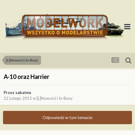
[L]Nowości i In-Boxy
A-10 oraz Harrier
Przez
sabatms
22 Lutego 2015
w
[L]Nowości i In-Boxy
Odpowiedz w tym temacie