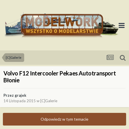
[C]Galerie
Volvo F12 Intercooler Pekaes Autotransport
Błonie
Przez
grajek
14 Listopada 2015
w
[C]Galerie
Odpowiedz w tym temacie