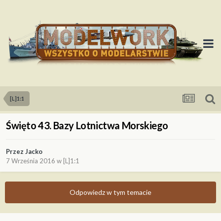
[L]1:1
Święto 43. Bazy Lotnictwa Morskiego
Przez
Jacko
7 Września 2016
w
[L]1:1
Odpowiedz w tym temacie