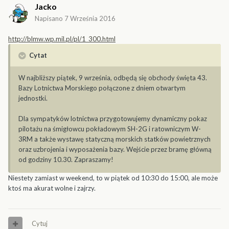
Jacko
Napisano
7 Września 2016
http://blmw.wp.mil.pl/pl/1_300.html
Cytat
W najbliższy piątek, 9 września, odbędą się obchody święta 43.
Bazy Lotnictwa Morskiego połączone z dniem otwartym
jednostki.
Dla sympatyków lotnictwa przygotowujemy dynamiczny pokaz
pilotażu na śmigłowcu pokładowym SH-2G i ratowniczym W-
3RM a także wystawę statyczną morskich statków powietrznych
oraz uzbrojenia i wyposażenia bazy. Wejście przez bramę główną
od godziny 10.30. Zapraszamy!
Niestety zamiast w weekend, to w piątek od 10:30 do 15:00, ale może
ktoś ma akurat wolne i zajrzy.
Cytuj