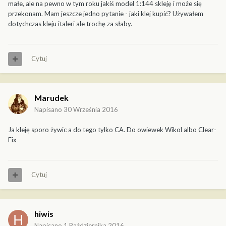
małe, ale na pewno w tym roku jakiś model 1:144 skleję i może się
przekonam. Mam jeszcze jedno pytanie - jaki klej kupić? Używałem
dotychczas kleju italeri ale trochę za słaby.
Cytuj
Marudek
Napisano
30 Września 2016
Ja kleję sporo żywic a do tego tylko CA. Do owiewek Wikol albo Clear-
Fix
Cytuj
hiwis
Napisano
1 Października 2016