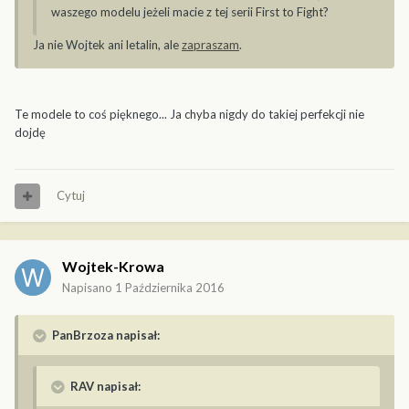
waszego modelu jeżeli macie z tej serii First to Fight?
Ja nie Wojtek ani letalin, ale
zapraszam
.
Te modele to coś pięknego... Ja chyba nigdy do takiej perfekcji nie
dojdę
Cytuj
Wojtek-Krowa
Napisano
1 Października 2016
PanBrzoza napisał:
RAV napisał: