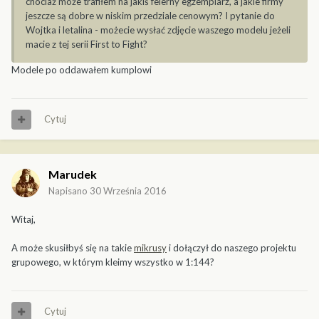
chociaż może trafiłem na jakiś felerny egzemplarz, a jakie firmy
jeszcze są dobre w niskim przedziale cenowym? I pytanie do
Wojtka i letalina - możecie wysłać zdjęcie waszego modelu jeżeli
macie z tej serii First to Fight?
Modele po oddawałem kumplowi
Cytuj
Marudek
Napisano
30 Września 2016
Witaj,
A może skusiłbyś się na takie
mikrusy
i dołączył do naszego projektu
grupowego, w którym kleimy wszystko w 1:144?
Cytuj