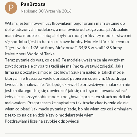
PanBrzoza
Napisano
30 Września 2016
Witam, jestem nowym użytkownikiem tego forum i mam pytanie do
doświadczonych modelarzy, a mianowicie od czego zacząć? Aktualnie
mam dwa modele za sobą ale były to raczej próby czy modelarstwo mi
się spodoba i jest to bardzo ciekawe hobby. Modele które skleiłem to
Tiger I w skali 1:76 od firmy Airfix oraz T-34/85 w skali 1:35 firmy
Italeri z serii World of Tanks.
Teraz pytanie do was, co dalej? Te modele uważam że nie wyszły mi
zbyt dobrze ale chyba tragedii nie ma (mogę wstawić zdjęcia). Jaka
firma na początek z modeli czołgów? Szukam najlepiej takich modeli
których nie trzeba za wiele obrabiać papierem ściernym. Oraz druga
kwestia to malowanie. Nie będę ukrywał że prawdziwym malarzem nie
jestem dlatego chcę się dowiedzieć jak się do tego malowania zabrać
żeby nie zniszczyć sobie modelu bo głownie przez ten strach modeli nie
malowałem. Przepraszam że napisałem tak trochę chaotycznie ale nie
wiem co pisać i jak macie pytania piszcie, bo nie wiem czy coś ominąłem
z tego co na dzień dzisiejszy o modelarstwie wiem.
Pozdrawiam i liczę na szybkie odpowiedzi