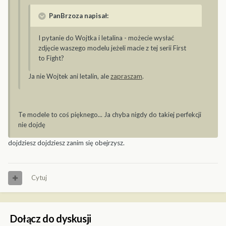
PanBrzoza napisał:
I pytanie do Wojtka i letalina - możecie wysłać
zdjęcie waszego modelu jeżeli macie z tej serii First
to Fight?
Ja nie Wojtek ani letalin, ale
zapraszam
.
Te modele to coś pięknego... Ja chyba nigdy do takiej perfekcji
nie dojdę
dojdziesz dojdziesz zanim się obejrzysz.
Cytuj
Dołącz do dyskusji