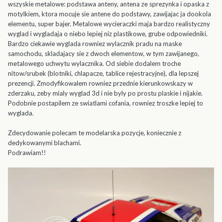
wszyskie metalowe: podstawa anteny, antena ze sprezynka i opaska z
motylkiem, ktora mocuje sie antene do podstawy, zawijajac ja dookola
elementu, super bajer. Metalowe wycieraczki maja bardzo realistyczny
wyglad i wygladaja o niebo lepiej niz plastikowe, grube odpowiedniki.
Bardzo ciekawie wyglada rowniez wylacznik pradu na maske
samochodu, skladajacy sie z dwoch elementow, w tym zawijanego,
metalowego uchwytu wylacznika. Od siebie dodalem troche
nitow/srubek (blotniki, chlapacze, tablice rejestracyjne), dla lepszej
prezencji. Zmodyfikowalem rowniez przednie kierunkowskazy w
zderzaku, zeby mialy wyglad 3d i nie byly po prostu plaskie i nijakie.
Podobnie postapilem ze swiatlami cofania, rowniez troszke lepiej to
wyglada.
Zdecydowanie polecam te modelarska pozycje, koniecznie z
dedykowanymi blachami.
Podrawiam!!