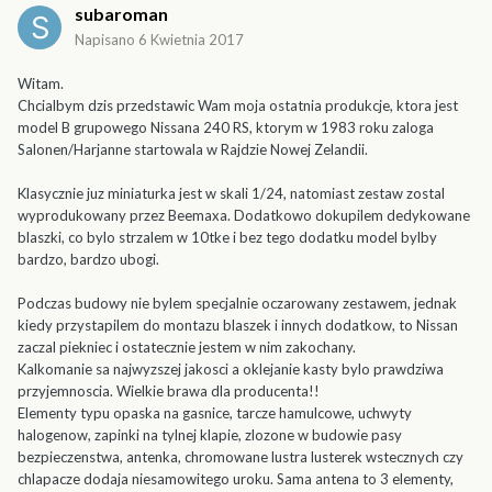
subaroman
Napisano
6 Kwietnia 2017
Witam.
Chcialbym dzis przedstawic Wam moja ostatnia produkcje, ktora jest
model B grupowego Nissana 240 RS, ktorym w 1983 roku zaloga
Salonen/Harjanne startowala w Rajdzie Nowej Zelandii.
Klasycznie juz miniaturka jest w skali 1/24, natomiast zestaw zostal
wyprodukowany przez Beemaxa. Dodatkowo dokupilem dedykowane
blaszki, co bylo strzalem w 10tke i bez tego dodatku model bylby
bardzo, bardzo ubogi.
Podczas budowy nie bylem specjalnie oczarowany zestawem, jednak
kiedy przystapilem do montazu blaszek i innych dodatkow, to Nissan
zaczal piekniec i ostatecznie jestem w nim zakochany.
Kalkomanie sa najwyzszej jakosci a oklejanie kasty bylo prawdziwa
przyjemnoscia. Wielkie brawa dla producenta!!
Elementy typu opaska na gasnice, tarcze hamulcowe, uchwyty
halogenow, zapinki na tylnej klapie, zlozone w budowie pasy
bezpieczenstwa, antenka, chromowane lustra lusterek wstecznych czy
chlapacze dodaja niesamowitego uroku. Sama antena to 3 elementy,