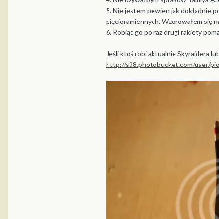
5. Nie jestem pewien jak dokładnie pow
pięcioramiennych. Wzorowałem się 
6. Robiąc go po raz drugi rakiety poma
Jeśli ktoś robi aktualnie Skyraidera l
http://s38.photobucket.com/user/p