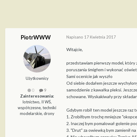
PiotrWWW
Napisano
17 Kwietnia 2017
Witajcie,
przedstawiam pierwszy model, który 
poruszania śmigłem i wykonać oświetl
Sami ocenicie jak wyszło
Użytkownicy
Od siebie dodałem jeszcze wychylony
samodzienie z kawałka pleksi. Jeszcz
0
9
Zainteresowania:
schowane. Wyskakiwały przy składani
lotnictwo, II WŚ,
współczesne, techniki
Gdybym robił ten model jeszcze raz t
modelarskie, drony
1. Zrobiłbym trochę mniejsze "okopce
2. Inaczej bym pomalował golenie pod
3. "Drut" za owiewką bym zamienił na 
4. Nie używałbym sprayów Tamiya AS -