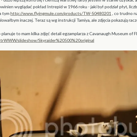
inien wyglądać pokład Intrepid w 1966 roku - jaki był podział płyt, liczb
na tym
http://www.flyingmule.com/products/TW-S0480201
, co trudno n
lowałbym inaczej. Teraz są wg instrukcji Tamiya, ale zdjęcia pokazują racz
ub planuje to mam kilka zdjęć detali egzamplarza z Cavanaugh Museum of Fl
iotrWWW/slideshow/Skyraider%20500%20original