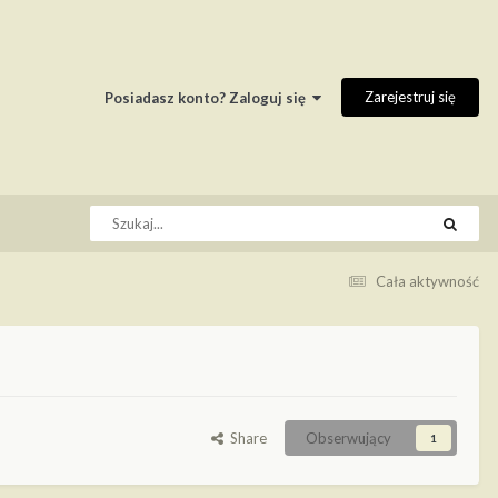
Zarejestruj się
Posiadasz konto? Zaloguj się
Cała aktywność
Share
Obserwujący
1