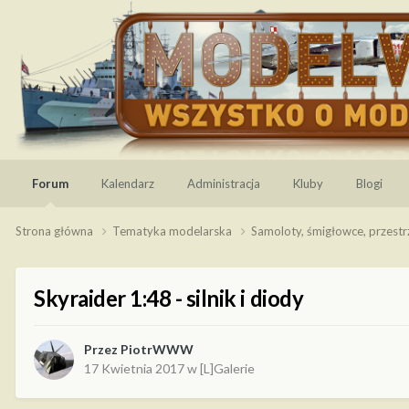
Forum
Kalendarz
Administracja
Kluby
Blogi
Strona główna
Tematyka modelarska
Samoloty, śmigłowce, przest
Skyraider 1:48 - silnik i diody
Przez
PiotrWWW
17 Kwietnia 2017
w
[L]Galerie