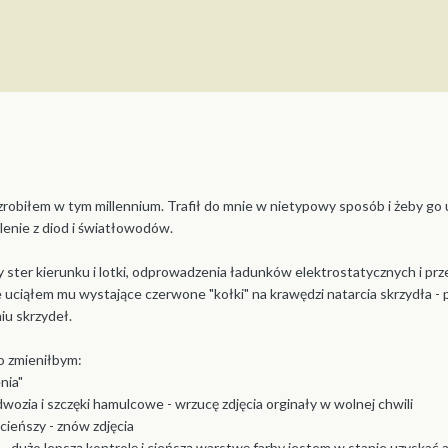
zrobiłem w tym millennium. Trafił do mnie w nietypowy sposób i żeby go
enie z diod i światłowodów.
 ster kierunku i lotki, odprowadzenia ładunków elektrostatycznych i p
e uciąłem mu wystające czerwone "kołki" na krawędzi natarcia skrzydła -
u skrzydeł.
o zmieniłbym:
nia"
wozia i szczęki hamulcowe - wrzucę zdjęcia orginały w wolnej chwili
cieńszy - znów zdjęcia
 dużo lepszą kontrolę i cieńszą warstwę farby jestem w stanie uzyskać 