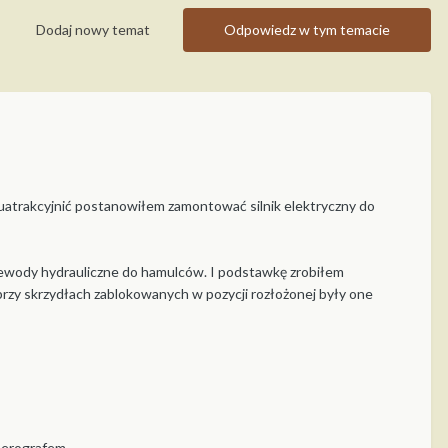
Dodaj nowy temat
Odpowiedz w tym temacie
 uatrakcyjnić postanowiłem zamontować silnik elektryczny do
rzewody hydrauliczne do hamulców. I podstawkę zrobiłem
 przy skrzydłach zablokowanych w pozycji rozłożonej były one
aerografem.