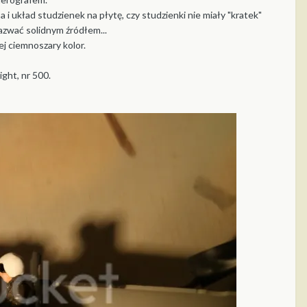
a i układ studzienek na płytę, czy studzienki nie miały "kratek"
azwać solidnym źródłem...
ej ciemnoszary kolor.
ight, nr 500.