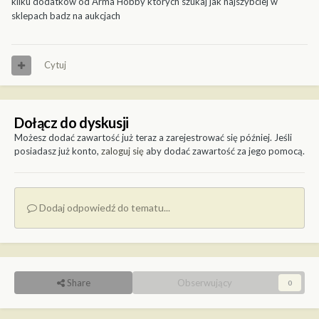
kilku dodatków od Arma Hobby których szukaj jak najszybciej w
sklepach badz na aukcjach
Cytuj
Dołącz do dyskusji
Możesz dodać zawartość już teraz a zarejestrować się później. Jeśli
posiadasz już konto,
zaloguj się
aby dodać zawartość za jego pomocą.
Dodaj odpowiedź do tematu...
Share
Obserwujący
0