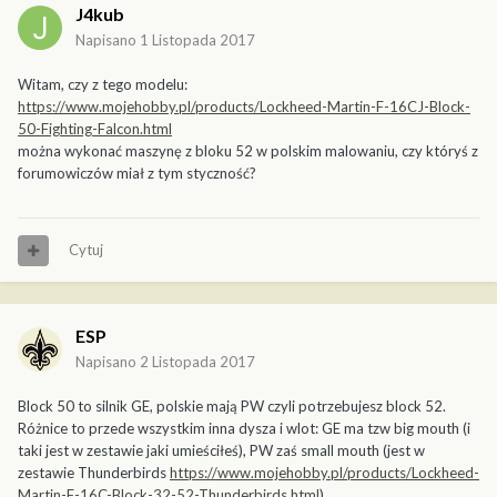
J4kub
Napisano
1 Listopada 2017
Witam, czy z tego modelu:
https://www.mojehobby.pl/products/Lockheed-Martin-F-16CJ-Block-
50-Fighting-Falcon.html
można wykonać maszynę z bloku 52 w polskim malowaniu, czy któryś z
forumowiczów miał z tym styczność?
Cytuj
ESP
Napisano
2 Listopada 2017
Block 50 to silnik GE, polskie mają PW czyli potrzebujesz block 52.
Różnice to przede wszystkim inna dysza i wlot: GE ma tzw big mouth (i
taki jest w zestawie jaki umieściłeś), PW zaś small mouth (jest w
zestawie Thunderbirds
https://www.mojehobby.pl/products/Lockheed-
Martin-F-16C-Block-32-52-Thunderbirds.html
).