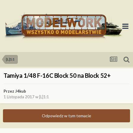
[L]1:1
Tamiya 1/48 F-16C Block 50 na Block 52+
Przez
J4kub
1 Listopada 2017
w
[L]1:1
Odpowiedz w tym temacie