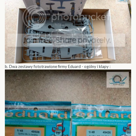
b. Dwa zestawy fototrawione firmy Eduard - ogólny i klapy :