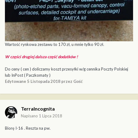
Wartość rynkowa zestawu to 170 zł, u mnie tylko 90 zł.
W części drugiej dalsza część dodatków !
Do ceny ( cen ) doliczamy koszt przesyłki w/g cennika Poczty Polskiej
lub InPost ( Paczkomaty )
Edytowane
5 Listopada 2018
przez Gość
TerraIncognita
Napisano
1 Lipca 2018
Biorę I-16 . Reszta na pw.