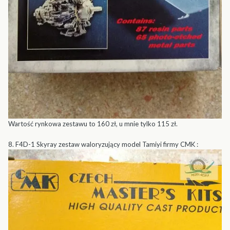
Wartość rynkowa zestawu to 160 zł, u mnie tylko 115 zł.
8. F4D-1 Skyray zestaw waloryzujący model Tamiyi firmy CMK :