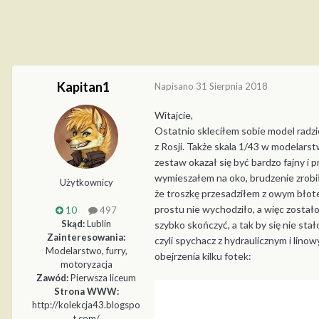
Kapitan1
Napisano
31 Sierpnia 2018
Witajcie,
Ostatnio skleciłem sobie model radzi
z Rosji. Także skala 1/43 w modelarstw
zestaw okazał się być bardzo fajny i
wymieszałem na oko, brudzenie zrobił
Użytkownicy
że troszkę przesadziłem z owym błote
prostu nie wychodziło, a więc został
10
497
Skąd:
Lublin
szybko skończyć, a tak by się nie st
Zainteresowania:
czyli spychacz z hydraulicznym i lin
Modelarstwo, furry,
obejrzenia kilku fotek:
motoryzacja
Zawód:
Pierwsza liceum
Strona WWW:
http://kolekcja43.blogspo
t.com/