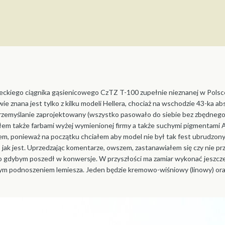
eckiego ciągnika gąsienicowego CzTZ T-100 zupełnie nieznanej w Polsce,
ie znana jest tylko z kilku modeli Hellera, chociaż na wschodzie 43-ka abs
 przemyślanie zaprojektowany (wszystko pasowało do siebie bez zbędnego 
em także farbami wyżej wymienionej firmy a także suchymi pigmentami AK
m, ponieważ na początku chciałem aby model nie był tak fest ubrudzony al
o jak jest. Uprzedzając komentarze, owszem, zastanawiałem się czy nie pr
ało gdybym poszedł w konwersje. W przyszłości ma zamiar wykonać jeszcze
owym podnoszeniem lemiesza. Jeden będzie kremowo-wiśniowy (linowy) ora