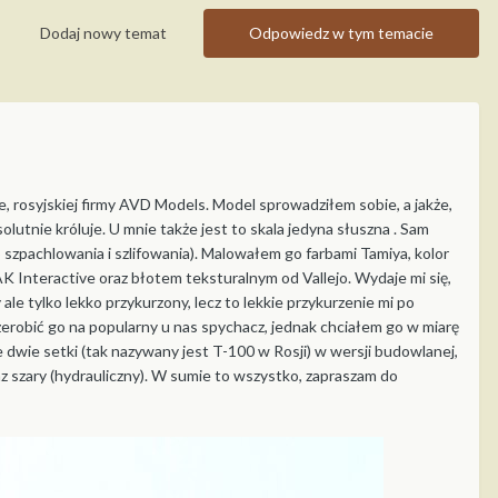
Dodaj nowy temat
Odpowiedz w tym temacie
 rosyjskiej firmy AVD Models. Model sprowadziłem sobie, a jakże,
olutnie króluje. U mnie także jest to skala jedyna słuszna . Sam
szpachlowania i szlifowania). Malowałem go farbami Tamiya, kolor
 Interactive oraz błotem teksturalnym od Vallejo. Wydaje mi się,
e tylko lekko przykurzony, lecz to lekkie przykurzenie mi po
zerobić go na popularny u nas spychacz, jednak chciałem go w miarę
 dwie setki (tak nazywany jest T-100 w Rosji) w wersji budowlanej,
z szary (hydrauliczny). W sumie to wszystko, zapraszam do