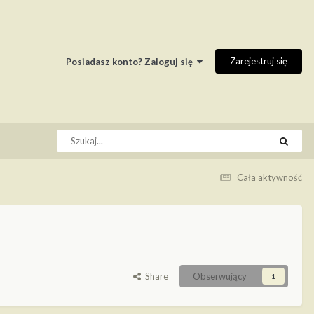
Zarejestruj się
Posiadasz konto? Zaloguj się
Cała aktywność
Share
Obserwujący
1