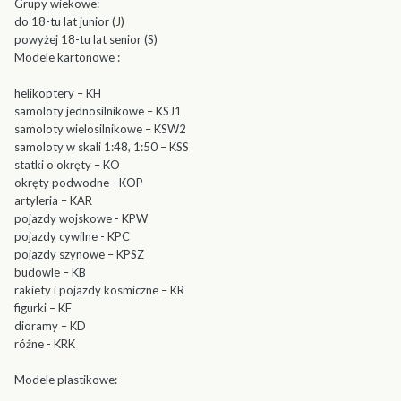
Grupy wiekowe:
do 18-tu lat junior (J)
powyżej 18-tu lat senior (S)
Modele kartonowe :
helikoptery – KH
samoloty jednosilnikowe – KSJ1
samoloty wielosilnikowe – KSW2
samoloty w skali 1:48, 1:50 – KSS
statki o okręty – KO
okręty podwodne - KOP
artyleria – KAR
pojazdy wojskowe - KPW
pojazdy cywilne - KPC
pojazdy szynowe – KPSZ
budowle – KB
rakiety i pojazdy kosmiczne – KR
figurki – KF
dioramy – KD
różne - KRK
Modele plastikowe: