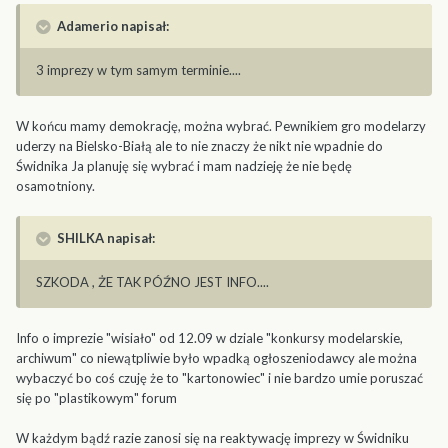
Adamerio napisał:
3 imprezy w tym samym terminie....
W końcu mamy demokrację, można wybrać. Pewnikiem gro modelarzy
uderzy na Bielsko-Białą ale to nie znaczy że nikt nie wpadnie do
Świdnika Ja planuję się wybrać i mam nadzieję że nie będę
osamotniony.
SHILKA napisał:
SZKODA , ŻE TAK PÓŹNO JEST INFO....
Info o imprezie "wisiało" od 12.09 w dziale "konkursy modelarskie,
archiwum" co niewątpliwie było wpadką ogłoszeniodawcy ale można
wybaczyć bo coś czuję że to "kartonowiec" i nie bardzo umie poruszać
się po "plastikowym" forum
W każdym bądź razie zanosi się na reaktywację imprezy w Świdniku