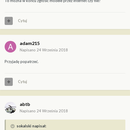
To można w końcu zgłosić modele przez internet czy nie?
Cytuj
adam215
Napisano
24 Września 2018
Przyjadę popatrzeć.
Cytuj
abtb
Napisano
24 Września 2018
sokalski napisał: