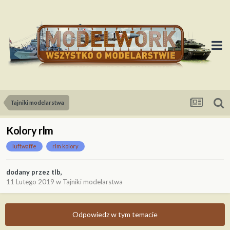
Tajniki modelarstwa
Kolory rlm
luftwaffe
rlm kolory
dodany przez
tlb
,
11 Lutego 2019
w
Tajniki modelarstwa
Odpowiedz w tym temacie