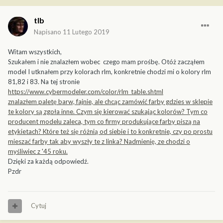
tlb
Napisano
11 Lutego 2019
Witam wszystkich,
Szukałem i nie znalazłem wobec czego mam prośbę. Otóż zacząłem
model I utknałem przy kolorach rlm, konkretnie chodzi mi o kolory rlm
81,82 i 83. Na tej stronie
https://www.cybermodeler.com/color/rlm_table.shtml
znalazłem paletę barw, fajnie, ale chcąc zamówić farby gdzies w sklepie
te kolory są zgoła inne. Czym się kierować szukając kolorów? Tym co
producent modelu zaleca, tym co firmy produkujące farby piszą na
etykietach? Które też się różnią od siebie i to konkretnie, czy po prostu
mieszać farby tak aby wyszły te z linka? Nadmienię, ze chodzi o
myśliwiec z '45 roku.
Dzięki za każdą odpowiedź.
Pzdr
Cytuj