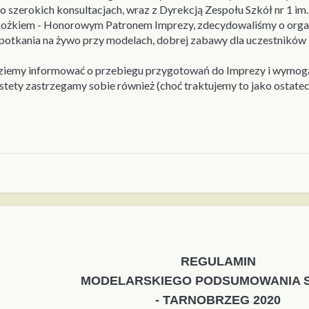
Po szerokich konsultacjach, wraz z Dyrekcją Zespołu Szkół nr 1 i
ożkiem - Honorowym Patronem Imprezy, zdecydowaliśmy o organi
spotkania na żywo przy modelach, dobrej zabawy dla uczestników
ędziemy informować o przebiegu przygotowań do Imprezy i wymo
stety zastrzegamy sobie również (choć traktujemy to jako ostate
REGULAMIN
MODELARSKIEGO PODSUMOWANIA 
- TARNOBRZEG 2020