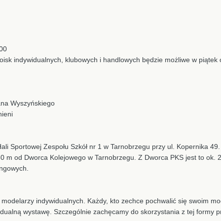
.00
oisk indywidualnych, klubowych i handlowych będzie możliwe w piątek 
fana Wyszyńskiego
ieni
li Sportowej Zespołu Szkół nr 1 w Tarnobrzegu przy ul. Kopernika 49.
 150 m od Dworca Kolejowego w Tarnobrzegu. Z Dworca PKS jest to ok. 
kingowych.
 modelarzy indywidualnych. Każdy, kto zechce pochwalić się swoim mod
ualną wystawę. Szczególnie zachęcamy do skorzystania z tej formy pre