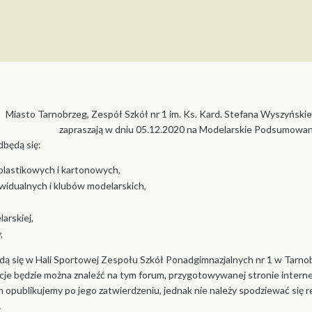
Miasto Tarnobrzeg, Zespół Szkół nr 1 im. Ks. Kard. Stefana Wyszyński
zapraszają w dniu 05.12.2020 na Modelarskie Podsumowan
będą się:
plastikowych i kartonowych,
idualnych i klubów modelarskich,
arskiej,
,
ą się w Hali Sportowej Zespołu Szkół Ponadgimnazjalnych nr 1 w Tarnobr
cje będzie można znaleźć na tym forum, przygotowywanej stronie intern
 opublikujemy po jego zatwierdzeniu, jednak nie należy spodziewać się 
A