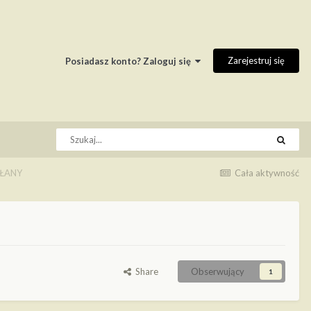
Zarejestruj się
Posiadasz konto? Zaloguj się
OŁANY
Cała aktywność
Share
Obserwujący
1