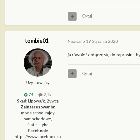
Cytuj
tombie01
Napisano
19 Stycznia 2020
ja również dołączę się do zaprosin - 
Cytuj
Użytkownicy
74
2,1k
Skąd:
Lipowa/k. Żywca
Zainteresowania:
modelartwo, rajdy
samochodowe,
filatelistyka
Facebook:
https://www.facebook.co