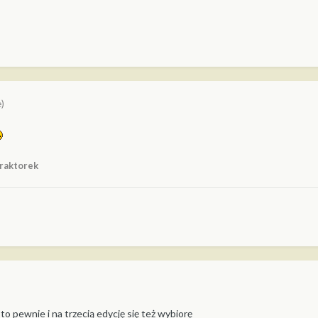
)
raktorek
to pewnie i na trzecią edycję się też wybiorę