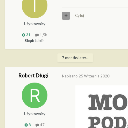
Cytuj
Użytkownicy
31
1,5k
Skąd:
Lublin
7 months later...
Robert Długi
Napisano
25 Września 2020
Użytkownicy
8
47