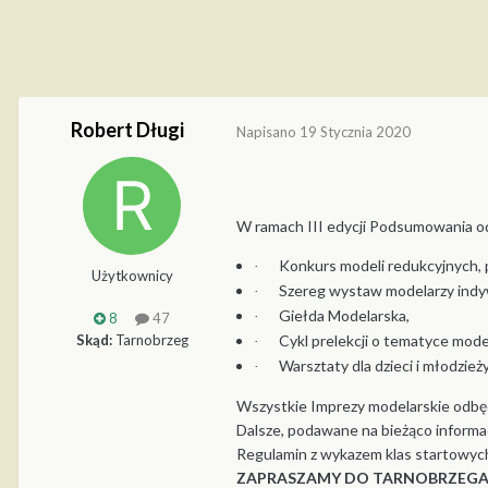
Robert Długi
Napisano
19 Stycznia 2020
W ramach III edycji Podsumowania od
Konkurs modeli redukcyjnych, 
·
Użytkownicy
Szereg wystaw modelarzy indyw
·
Giełda Modelarska,
·
8
47
Skąd:
Tarnobrzeg
Cykl prelekcji o tematyce model
·
Warsztaty dla dzieci i młodzieży
·
Wszystkie Imprezy modelarskie odbęd
Dalsze, podawane na bieżąco informa
Regulamin z wykazem klas startowych
ZAPRASZAMY DO TARNOBRZEG