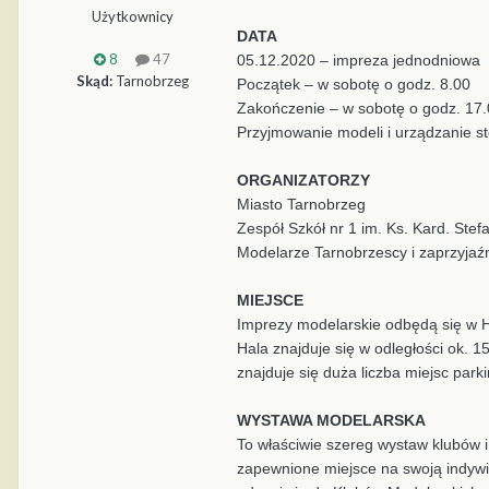
Użytkownicy
DATA
8
47
05.12.2020 – impreza jednodniowa
Skąd:
Tarnobrzeg
Początek – w sobotę o godz. 8.00
Zakończenie – w sobotę o godz. 17
Przyjmowanie modeli i urządzanie st
ORGANIZATORZY
Miasto Tarnobrzeg
Zespół Szkół nr 1 im. Ks. Kard. Ste
Modelarze Tarnobrzescy i zaprzyjaźn
MIEJSCE
Imprezy modelarskie odbędą się w Ha
Hala znajduje się w odległości ok.
znajduje się duża liczba miejsc par
WYSTAWA MODELARSKA
To właściwie szereg wystaw klubów i
zapewnione miejsce na swoją indywid