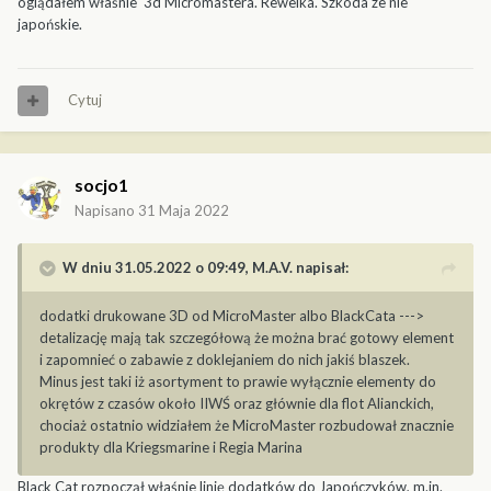
oglądałem właśnie 3d Micromastera. Rewelka. Szkoda ze nie
japońskie.
Cytuj
socjo1
Napisano
31 Maja 2022
W dniu 31.05.2022 o 09:49,
M.A.V.
napisał:
dodatki drukowane 3D od MicroMaster albo BlackCata --->
detalizację mają tak szczegółową że można brać gotowy element
i zapomnieć o zabawie z doklejaniem do nich jakiś blaszek.
Minus jest taki iż asortyment to prawie wyłącznie elementy do
okrętów z czasów około IIWŚ oraz głównie dla flot Alianckich,
chociaż ostatnio widziałem że MicroMaster rozbudował znacznie
produkty dla Kriegsmarine i Regia Marina
Black Cat rozpoczął właśnie linię dodatków do Japończyków, m.in.