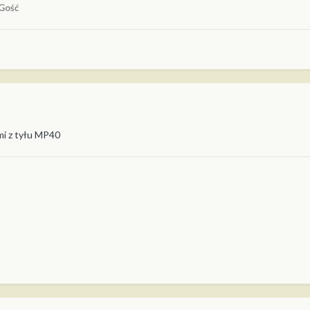
Gość
 mi z tyłu MP40