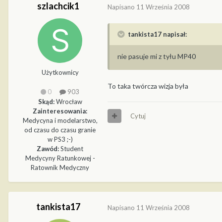
szlachcik1
Napisano
11 Września 2008
tankista17 napisał:
nie pasuje mi z tyłu MP40
Użytkownicy
To taka twórcza wizja była
0
903
Skąd:
Wrocław
Zainteresowania:
Cytuj
Medycyna i modelarstwo,
od czasu do czasu granie
w PS3 ;-)
Zawód:
Student
Medycyny Ratunkowej -
Ratownik Medyczny
tankista17
Napisano
11 Września 2008