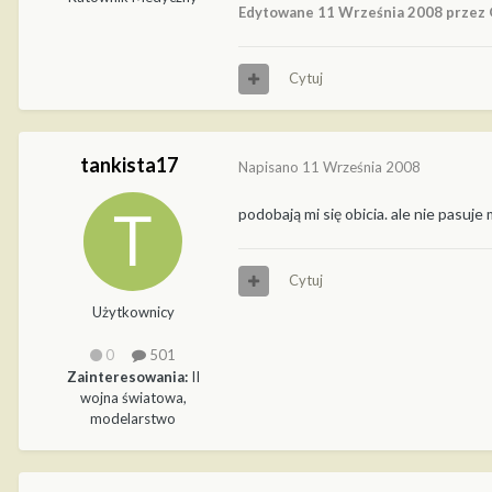
Edytowane
11 Września 2008
przez 
Cytuj
tankista17
Napisano
11 Września 2008
podobają mi się obicia. ale nie pasuje
Cytuj
Użytkownicy
0
501
Zainteresowania:
II
wojna światowa,
modelarstwo