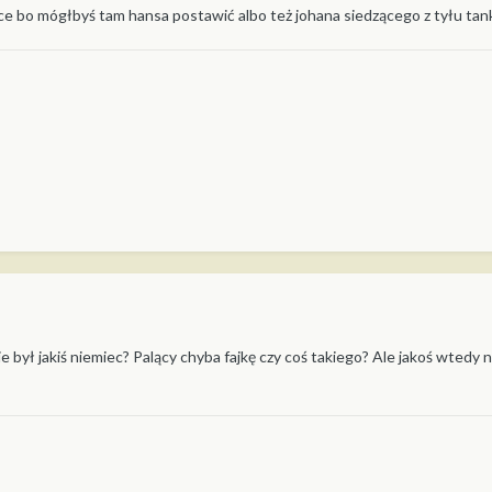
ce bo mógłbyś tam hansa postawić albo też johana siedzącego z tyłu tan
 był jakiś niemiec? Palący chyba fajkę czy coś takiego? Ale jakoś wtedy