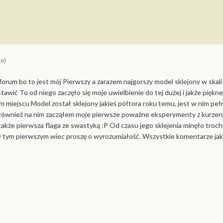
e)
orum bo to jest mój Pierwszy a zarazem najgorszy model sklejony w skali
wić To od niego zaczęło się moje uwielbienie do tej dużej i jakże pięknej 
miejscu Model został sklejony jakieś półtora roku temu, jest w nim pełno
o również na nim zacząłem moje pierwsze poważne eksperymenty z kurzeniem
kże pierwsza flaga ze swastyką :P Od czasu jego sklejenia minęło troch
 tym pierwszym wiec proszę o wyrozumiałość. Wszystkie komentarze jakże