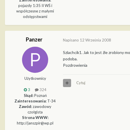
pojazdy 1:35 II WŚ i
współczesne z małymi
odstępstwami
Panzer
Napisano
12 Września 2008
Szlachcik1. Jak to jest źle zrobiony 
podoba.
Pozdrowienia
Użytkownicy
Cytuj
3
324
Skąd:
Poznań
Zainteresowania:
T-34
Zawód:
zawodowy
czołgista
Strona WWW:
http://janszpir@wp.pl