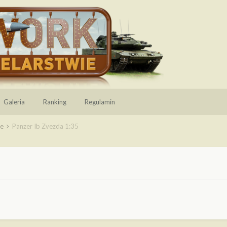
Galeria
Ranking
Regulamin
ie
Panzer Ib Zvezda 1:35