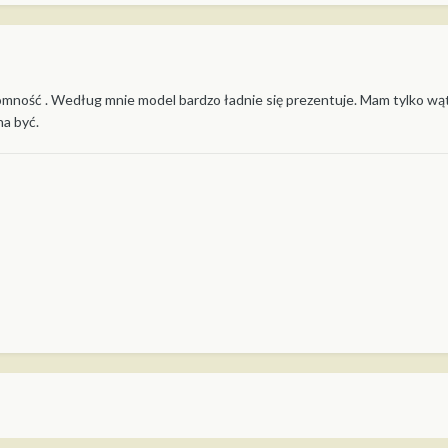
omność . Według mnie model bardzo ładnie się prezentuje. Mam tylko wąt
na być.