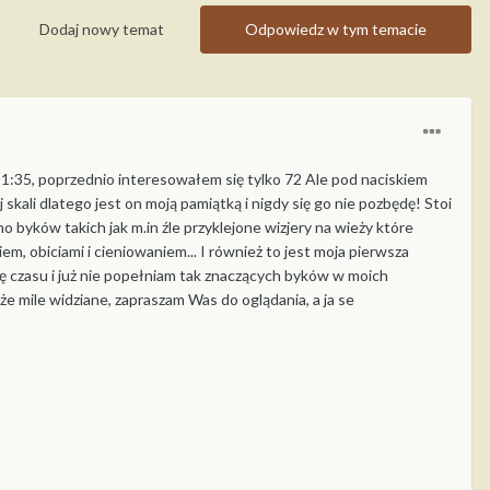
Dodaj nowy temat
Odpowiedz w tym temacie
 1:35, poprzednio interesowałem się tylko 72 Ale pod naciskiem
skali dlatego jest on moją pamiątką i nigdy się go nie pozbędę! Stoi
 byków takich jak m.in źle przyklejone wizjery na wieży które
, obiciami i cieniowaniem... I również to jest moja pierwsza
ę czasu i już nie popełniam tak znaczących byków w moich
 mile widziane, zapraszam Was do oglądania, a ja se