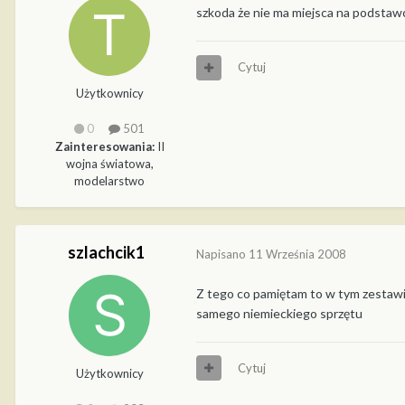
szkoda że nie ma miejsca na podstaw
Cytuj
Użytkownicy
0
501
Zainteresowania:
II
wojna światowa,
modelarstwo
szlachcik1
Napisano
11 Września 2008
Z tego co pamiętam to w tym zestawie
samego niemieckiego sprzętu
Cytuj
Użytkownicy