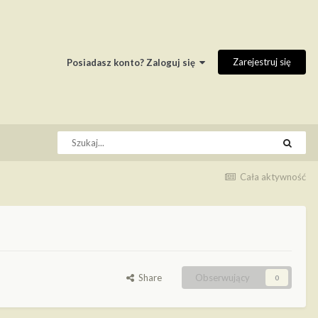
Zarejestruj się
Posiadasz konto? Zaloguj się
Cała aktywność
Share
Obserwujący
0