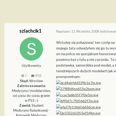
szlachcik1
Napisano
11 Września 2008
(edytowan
Wstydzę się pokazywać ten czołg na f
mojego taty odważyłem się go tu wysta
on na półce na specjalnym honorowym 
powinny byś z tyłu a nie z przodu. T
podstawka, samoróbka pod model, a ta
Użytkownicy
teraźniejszych dużych modelach jak w
0
903
powspominam:
Skąd:
Wrocław
Zainteresowania:
Medycyna i modelarstwo,
od czasu do czasu granie
w PS3 ;-)
Zawód:
Student
Medycyny Ratunkowej -
Ratownik Medyczny