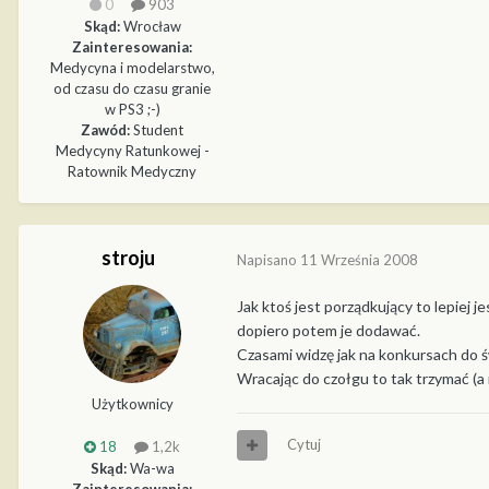
0
903
Skąd:
Wrocław
Zainteresowania:
Medycyna i modelarstwo,
od czasu do czasu granie
w PS3 ;-)
Zawód:
Student
Medycyny Ratunkowej -
Ratownik Medyczny
stroju
Napisano
11 Września 2008
Jak ktoś jest porządkujący to lepiej 
dopiero potem je dodawać.
Czasami widzę jak na konkursach do ś
Wracając do czołgu to tak trzymać (a r
Użytkownicy
Cytuj
18
1,2k
Skąd:
Wa-wa
Zainteresowania: