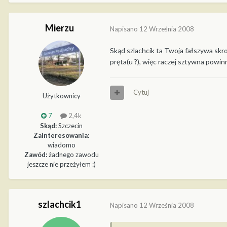
Mierzu
Napisano
12 Września 2008
Skąd szlachcik ta Twoja fałszywa skr
pręta(u ?), więc raczej sztywna powin
Cytuj
Użytkownicy
7
2,4k
Skąd:
Szczecin
Zainteresowania:
wiadomo
Zawód:
żadnego zawodu
jeszcze nie przeżyłem :)
szlachcik1
Napisano
12 Września 2008