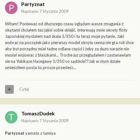
Partyznat
Napisano
7 Stycznia 2009
Witam! Ponieważ od dłuzszego czasu oglądam wasze zmagania z
okętami chciałem tez jakiś sobie sklejić. Interesują mnie okrety floty
Japońskiej myslałem nad skala 1/350 i tu teraz moje pytanie. Jaki
wybrać na początek jako pierwszy model okrętu cenna nie gra roli chce
aby był porządny miał ładne odlane części i żeby za duzo narazie nie
musiał wojowac z blaszkami... Troche juz przeglądałem i zastanawiam
sie na Yukikaze Hasegawy 1/350 co sądzicie??Jak w złym dziale
umieściłem posta to prosze przenieśc...
Cytuj
TomaszDudek
Napisano
7 Stycznia 2009
Partyznat
yamato z tamiya