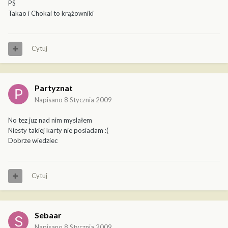
PS
Takao i Chokai to krążowniki
Cytuj
Partyznat
Napisano
8 Stycznia 2009
No tez juz nad nim myslałem
Niesty takiej karty nie posiadam :(
Dobrze wiedziec
Cytuj
Sebaar
Napisano
8 Stycznia 2009