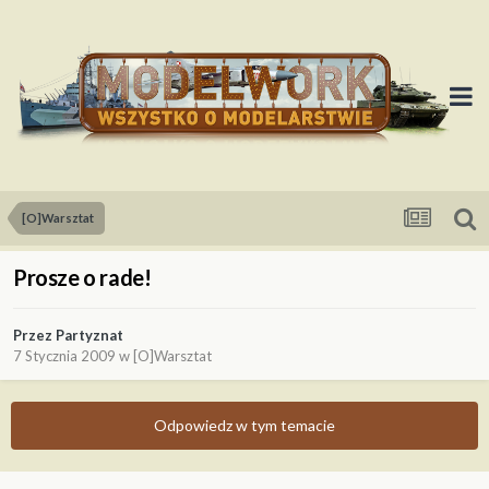
[O]Warsztat
Prosze o rade!
Przez
Partyznat
7 Stycznia 2009
w
[O]Warsztat
Odpowiedz w tym temacie