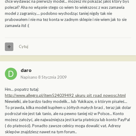
chce wydawac na pierwszy model... mozesz mi pokazać jakiś który bys
polecał? Aha no włąsnie stego co wiem to wiekszosc z was zamawia
model z zagranicy.... podobno wychodząc taniej nigdy tak nie
prubowałem i nie ma tez konta w zadnym sklepie i nie wiem jak to sie
zamawia itd :(
Cytuj
daro
Napisano
8 Stycznia 2009
Hm... popatrz tutaj:
http://www.allegro.pl/item524039492_ukuru_pit_road_nowosc.html
Niewielki, ale bardzo ładny modelik... lub Yukikaze, o którym pisałeś...
To prawda, kilka modeli kupiłem u żółtych małych braci , teraz jak dolar
podrożał nie jest tak tanio, ale na pewno taniej niż w Polsce... Konto
możesz założyć, ale najważniejsza jest karta płatnicza lub konto PayPal
( do płatności). Ponadto zawsze celnicy moga dowalić vat. Adresy
sklepów znajdziesz nawet na tym forum..