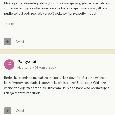
blaszkę i metalowe lufy, do wyboru trzy wersje wyglądu okrętu całkiem
sporo się różniące i właściwie poza farbami i klejem masz wszystko w
pudle co jest potrzebne by zrobić ciekawy i przyzwoity model
Jędrek
Cytuj
Partyznat
Napisano
9 Stycznia 2009
Będe chyba jednak musiał troche poczekać dozbierać troche wiencje
kasy i wtedy cos kupić. Napewno kupie Isokaze Ukuru oraz Yukikaze
wienc dziekuje za pomoc jak uzbieram i kupie to napewno wystartuje z
relacja reszcze raz dzieki
Cytuj