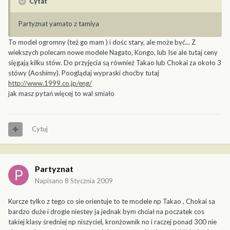
Cytat
Partyznat yamato z tamiya
To model ogromny (też go mam ) i dośc stary, ale może być... Z
wiekszych polecam nowe modele Nagato, Kongo, lub Ise ale tutaj ceny
sięgają kilku stów. Do przyjęcia są również Takao lub Chokai za około 3
stówy (Aoshimy). Pooglądaj wypraski choćby tutaj
http://www.1999.co.jp/eng/
jak masz pytań więcej to wal smiało
Cytuj
Partyznat
Napisano
8 Stycznia 2009
Kurcze tylko z tego co sie orientuje to te modele np Takao , Chokai sa
bardzo duże i drogie niestey ja jednak bym chciał na poczatek cos
takiej klasy średniej np niszyciel, kronżownik no i raczej ponad 300 nie