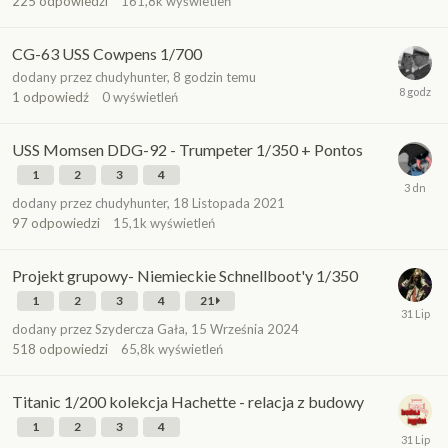
225
odpowiedzi
161,8k
wyświetleń
CG-63 USS Cowpens 1/700
dodany przez
chudyhunter
,
8 godzin temu
1
odpowiedź
0
wyświetleń
USS Momsen DDG-92 - Trumpeter 1/350 + Pontos
1
2
3
4
dodany przez
chudyhunter
,
18 Listopada 2021
97
odpowiedzi
15,1k
wyświetleń
Projekt grupowy- Niemieckie Schnellboot'y 1/350
1
2
3
4
21
dodany przez
Szydercza Gała
,
15 Września 2024
518
odpowiedzi
65,8k
wyświetleń
Titanic 1/200 kolekcja Hachette - relacja z budowy
1
2
3
4