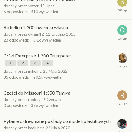
dodany przez
sotter
,
15 Lipca
6
odpowiedzi
510
wyświetleń
Richelieu 1:300 inwencja własna.
dodany przez
okram12
,
12 Grudnia 2015
23
odpowiedzi
6,1k
wyświetleń
CV-6 Enterprise 1:200 Trumpeter
1
2
3
4
dodany przez
mikemc
,
23 Maja 2022
85
odpowiedzi
20,5k
wyświetleń
Części do Missouri 1:350 Tamiya
dodany przez
robloz
,
16 Czerwca
0
odpowiedzi
396
wyświetleń
Pytanie o drewniane pokłady do modeli plastikowych
dodany przez
kadlubek
,
22 Maja 2020