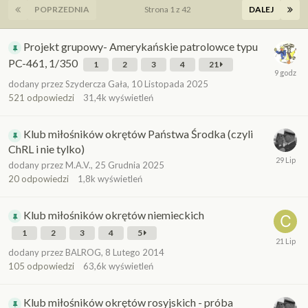
POPRZEDNIA
Strona 1 z 42
DALEJ
Projekt grupowy- Amerykańskie patrolowce typu
PC-461, 1/350
1
2
3
4
21
dodany przez
Szydercza Gała
,
10 Listopada 2025
521
odpowiedzi
31,4k
wyświetleń
Klub miłośników okrętów Państwa Środka (czyli
ChRL i nie tylko)
dodany przez
M.A.V.
,
25 Grudnia 2025
20
odpowiedzi
1,8k
wyświetleń
Klub miłośników okrętów niemieckich
1
2
3
4
5
dodany przez
BALROG
,
8 Lutego 2014
105
odpowiedzi
63,6k
wyświetleń
Klub miłośników okrętów rosyjskich - próba