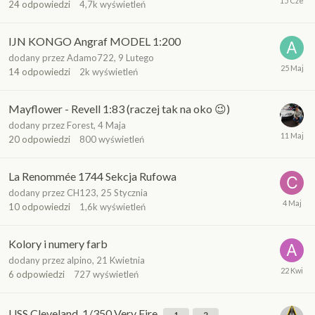
24
odpowiedzi
4,7k
wyświetleń
IJN KONGO Angraf MODEL 1:200
dodany przez
Adamo722
,
9 Lutego
14
odpowiedzi
2k
wyświetleń
Mayflower - Revell 1:83 (raczej tak na oko 😉)
dodany przez
Forest
,
4 Maja
20
odpowiedzi
800
wyświetleń
La Renommée 1744 Sekcja Rufowa
dodany przez
CH123
,
25 Stycznia
10
odpowiedzi
1,6k
wyświetleń
Kolory i numery farb
dodany przez
alpino
,
21 Kwietnia
6
odpowiedzi
727
wyświetleń
USS Cleveland, 1/350 Very Fire
1
2