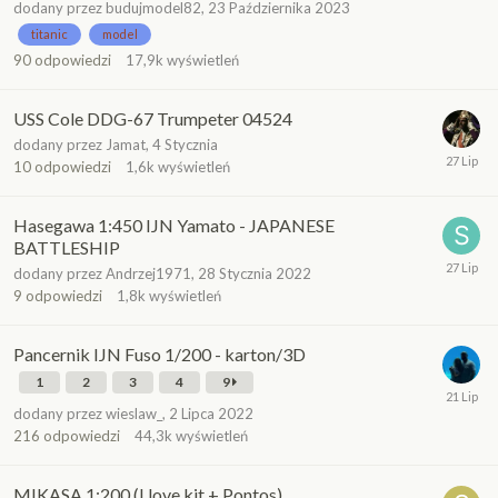
dodany przez
budujmodel82
,
23 Października 2023
titanic
model
90
odpowiedzi
17,9k
wyświetleń
USS Cole DDG-67 Trumpeter 04524
dodany przez
Jamat
,
4 Stycznia
10
odpowiedzi
1,6k
wyświetleń
Hasegawa 1:450 IJN Yamato - JAPANESE
BATTLESHIP
dodany przez
Andrzej1971
,
28 Stycznia 2022
9
odpowiedzi
1,8k
wyświetleń
Pancernik IJN Fuso 1/200 - karton/3D
1
2
3
4
9
dodany przez
wieslaw_
,
2 Lipca 2022
216
odpowiedzi
44,3k
wyświetleń
MIKASA 1:200 (I love kit + Pontos)