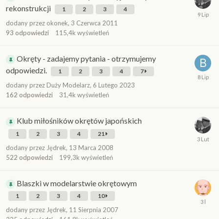
rekonstrukcji
1
2
3
4
dodany przez
okonek
,
3 Czerwca 2011
93
odpowiedzi
115,4k
wyświetleń
Okręty - zadajemy pytania - otrzymujemy
odpowiedzi.
1
2
3
4
7
dodany przez
Duży Modelarz
,
6 Lutego 2023
162
odpowiedzi
31,4k
wyświetleń
Klub miłośników okrętów japońskich
1
2
3
4
21
dodany przez
Jędrek
,
13 Marca 2008
522
odpowiedzi
199,3k
wyświetleń
Blaszki w modelarstwie okrętowym
1
2
3
4
10
dodany przez
Jędrek
,
11 Sierpnia 2007