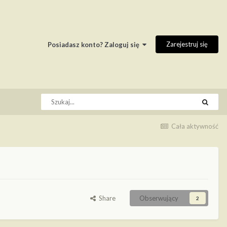
Zarejestruj się
Posiadasz konto? Zaloguj się
Cała aktywność
Share
Obserwujący
2