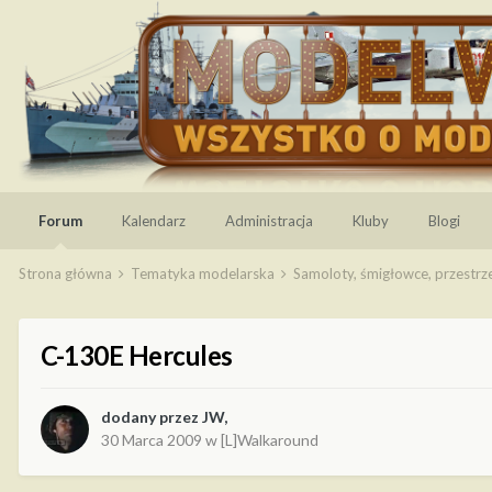
Forum
Kalendarz
Administracja
Kluby
Blogi
Strona główna
Tematyka modelarska
Samoloty, śmigłowce, przestr
C-130E Hercules
dodany przez
JW
,
30 Marca 2009
w
[L]Walkaround