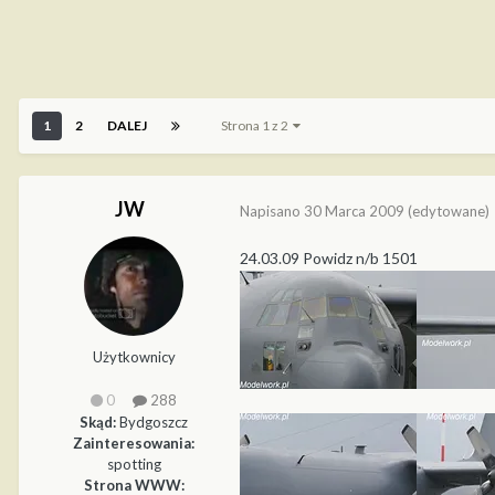
1
2
DALEJ
Strona 1 z 2
JW
Napisano
30 Marca 2009
(edytowane)
24.03.09 Powidz n/b 1501
Użytkownicy
0
288
Skąd:
Bydgoszcz
Zainteresowania:
spotting
Strona WWW: