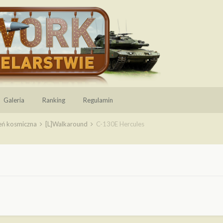
Galeria
Ranking
Regulamin
zeń kosmiczna
[L]Walkaround
C-130E Hercules