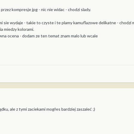
 przez kompresje jpg - nic nie widac - chodzi slady.
 sie wydaje - takie to czyste i te plamy kamuflazowe delikatne - chodzi m
sia miedzy kolorami.
ywna ocena - dodam ze ten temat znam malo lub wcale
dku, ale z tymi zaciekami mogłes bardziej zaszaleć ;)