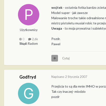
wojtek
- ostatnia fotka bardzo zcieta
Model super - jak zawsze
Malowanie troche takie odrealnione mi
mistrz pistoletu musial robic te przej
Uwaga
- to moja prywatna i subiekt
Użytkownicy
Pozdr.
0
2,6k
Skąd:
Radom
Pawel
Cytuj
Godfryd
Napisano
2 Stycznia 2007
Przejścia to są dla mnie IMHO w porzą
Tak czy inaczej- miodzio
pozdr