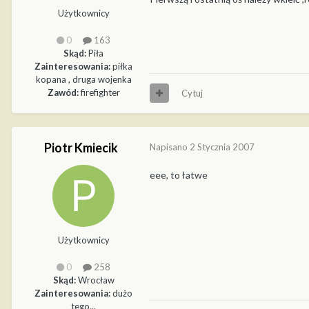
Użytkownicy
0
163
Skąd:
Piła
Zainteresowania:
piłka
kopana , druga wojenka
Zawód:
firefighter
Cytuj
Piotr Kmiecik
Napisano
2 Stycznia 2007
eee, to łatwe
Użytkownicy
0
258
Skąd:
Wrocław
Zainteresowania:
dużo
tego...