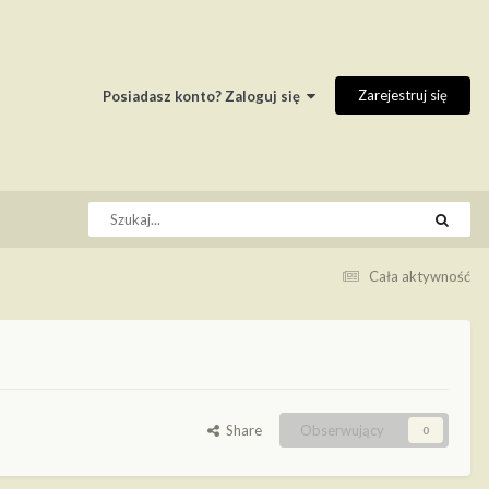
Zarejestruj się
Posiadasz konto? Zaloguj się
Cała aktywność
Share
Obserwujący
0