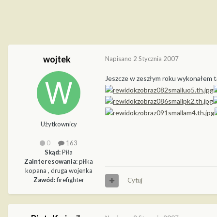
wojtek
Napisano
2 Stycznia 2007
Jeszcze w zeszłym roku wykonałem ta
Użytkownicy
0
163
Skąd:
Piła
Zainteresowania:
piłka
kopana , druga wojenka
Zawód:
firefighter
Cytuj