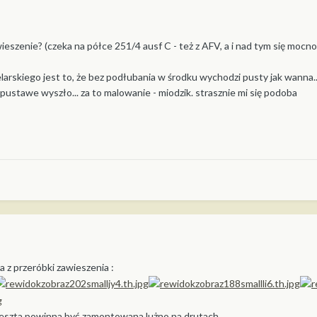
szenie? (czeka na półce 251/4 ausf C - też z AFV, a i nad tym się mocn
rskiego jest to, że bez podłubania w środku wychodzi pusty jak wanna...
pustawe wyszło... za to malowanie - miodzik. strasznie mi się podoba
a z przeróbki zawieszenia :
 ,reszta powinna być zamontowana lużno na drutach.