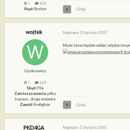
0
623
Skąd:
Boston
Cytuj
wojtek
Napisano
2 Stycznia 2007
Może teraz będzie widać między innymi
Użytkownicy
0
163
Skąd:
Piła
Zainteresowania:
piłka
kopana , druga wojenka
Zawód:
firefighter
Cytuj
PKD4GA
Napisano
2 Stycznia 2007