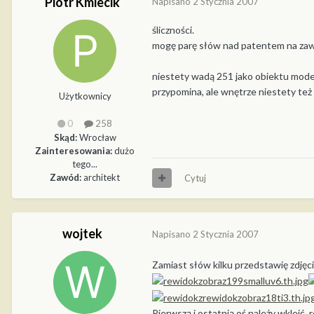
Piotr Kmiecik
Napisano
2 Stycznia 2007
śliczności.
mogę parę słów nad patentem na zawie
niestety wadą 251 jako obiektu modela
przypomina, ale wnętrze niestety też 
Użytkownicy
0
258
Skąd:
Wrocław
Zainteresowania:
dużo
tego...
Zawód:
architekt
Cytuj
wojtek
Napisano
2 Stycznia 2007
Zamiast słów kilku przedstawię zdjęci
Pierwszą i ostatnią oś należy wkleić