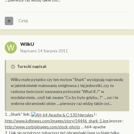
....pierwszy raz widzę takie coś...
Cytuj
WilkU
Napisano
14 Sierpnia 2011
Turecki napisał:
Wilku małe pytanko czy ten motyw "Shark" występuję naprawdę
w jakimkolwiek malowaniu śmigłowca z tej jednostki..czy to
radosna twórczość nazywana potocznie "What if..?" w
modelarstwie...czyli tak zwane "Co by było gdyby...?" ....no i te
srebrne obramówki okien ....pierwszy raz widzę takie coś...
1. ,,Shark'' link:
I :
http://www.kdhnews.com/images/story/54446_shark-1.jpg
jeszcze :
http://www.corbisimages.com/stock-photo
... h64-apache
2. I jak się przyjrzysz zobaczysz też obramówki (one są białe tylko