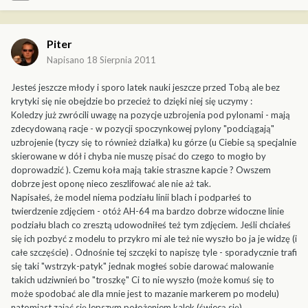
Piter
Napisano
18 Sierpnia 2011
Jesteś jeszcze młody i sporo latek nauki jeszcze przed Tobą ale bez
krytyki się nie obejdzie bo przecież to dzięki niej się uczymy :
Koledzy już zwrócili uwagę na pozycje uzbrojenia pod pylonami - mają
zdecydowaną racje - w pozycji spoczynkowej pylony "podciągają"
uzbrojenie (tyczy się to również działka) ku górze (u Ciebie są specjalnie
skierowane w dół i chyba nie muszę pisać do czego to mogło by
doprowadzić ). Czemu koła mają takie straszne kapcie ? Owszem
dobrze jest oponę nieco zeszlifować ale nie aż tak.
Napisałeś, że model niema podziału linii blach i podparłeś to
twierdzenie zdjęciem - otóż AH-64 ma bardzo dobrze widoczne linie
podziału blach co zresztą udowodniłeś też tym zdjęciem. Jeśli chciałeś
się ich pozbyć z modelu to przykro mi ale też nie wyszło bo ja je widzę (i
całe szczęście) . Odnośnie tej szczęki to napiszę tyle - sporadycznie trafi
się taki "wstrzyk-patyk" jednak mogłeś sobie darować malowanie
takich udziwnień bo "troszkę" Ci to nie wyszło (może komuś się to
może spodobać ale dla mnie jest to mazanie markerem po modelu)
natomiast zająć się lepszym położeniem kalek (świecą się),