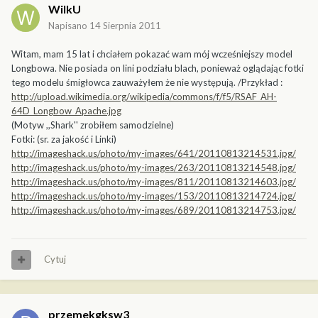
WilkU
Napisano
14 Sierpnia 2011
Witam, mam 15 lat i chciałem pokazać wam mój wcześniejszy model
Longbowa. Nie posiada on lini podziału blach, ponieważ oglądając fotki
tego modelu śmigłowca zauważyłem że nie występują. /Przykład :
http://upload.wikimedia.org/wikipedia/commons/f/f5/RSAF_AH-
64D_Longbow_Apache.jpg
(Motyw ,,Shark'' zrobiłem samodzielne)
Fotki: (sr. za jakość i Linki)
http://imageshack.us/photo/my-images/641/20110813214531.jpg/
http://imageshack.us/photo/my-images/263/20110813214548.jpg/
http://imageshack.us/photo/my-images/811/20110813214603.jpg/
http://imageshack.us/photo/my-images/153/20110813214724.jpg/
http://imageshack.us/photo/my-images/689/20110813214753.jpg/
Cytuj
przemekgksw3