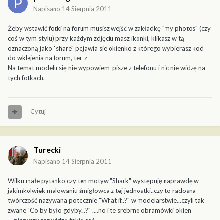
Napisano
14 Sierpnia 2011
Żeby wstawić fotki na forum musisz wejść w zakładkę "my photos" (czy
coś w tym stylu) przy każdym zdjęciu masz ikonki, klikasz w tą
oznaczoną jako "share" pojawia sie okienko z którego wybierasz kod
do wklejenia na forum, ten z
Na temat modelu się nie wypowiem, pisze z telefonu i nic nie widzę na
tych fotkach.
Cytuj
Turecki
Napisano
14 Sierpnia 2011
Wilku małe pytanko czy ten motyw "Shark" występuję naprawdę w
jakimkolwiek malowaniu śmigłowca z tej jednostki..czy to radosna
twórczość nazywana potocznie "What if..?" w modelarstwie...czyli tak
zwane "Co by było gdyby...?" ....no i te srebrne obramówki okien