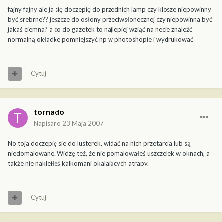
fajny fajny ale ja się doczepię do przednich lamp czy klosze niepowinny
być srebrne?? jeszcze do osłony przeciwsłonecznej czy niepowinna być
jakaś ciemna? a co do gazetek to najlepiej wziąć na necie znaleźć
normalną okładke pomniejszyć np w photoshopie i wydrukować
Cytuj
tornado
Napisano
23 Maja 2007
No toja doczepię sie do lusterek, widać na nich przetarcia lub są
niedomalowane. Widzę też, że nie pomalowałeś uszczelek w oknach, a
także nie nakleiłeś kalkomani okalających atrapy.
Cytuj