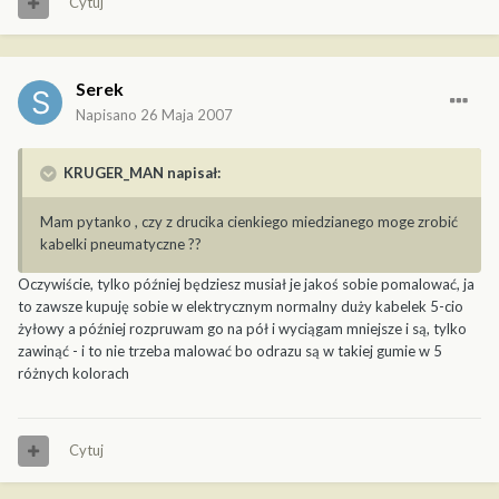
Cytuj
Serek
Napisano
26 Maja 2007
KRUGER_MAN napisał:
Mam pytanko , czy z drucika cienkiego miedzianego moge zrobić
kabelki pneumatyczne ??
Oczywiście, tylko później będziesz musiał je jakoś sobie pomalować, ja
to zawsze kupuję sobie w elektrycznym normalny duży kabelek 5-cio
żyłowy a później rozpruwam go na pół i wyciągam mniejsze i są, tylko
zawinąć - i to nie trzeba malować bo odrazu są w takiej gumie w 5
różnych kolorach
Cytuj