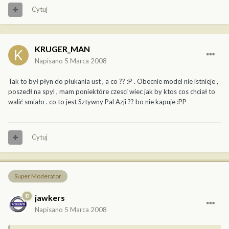
Cytuj
KRUGER_MAN
Napisano
5 Marca 2008
Tak to był płyn do płukania ust , a co ?? :P . Obecnie model nie istnieje ,
poszedł na spyl , mam poniektóre czesci wiec jak by ktos cos chciał to
walić smiało . co to jest Sztywny Pal Azji ?? bo nie kapuje :PP
Cytuj
Super Moderator
jawkers
Napisano
5 Marca 2008