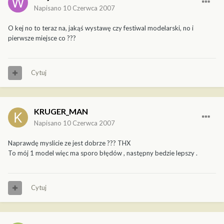
Napisano
10 Czerwca 2007
O kej no to teraz na, jakąś wystawę czy festiwal modelarski, no i
pierwsze miejsce co ???
Cytuj
KRUGER_MAN
Napisano
10 Czerwca 2007
Naprawdę myslicie ze jest dobrze ??? THX
To mój 1 model więc ma sporo błędów , następny bedzie lepszy .
Cytuj