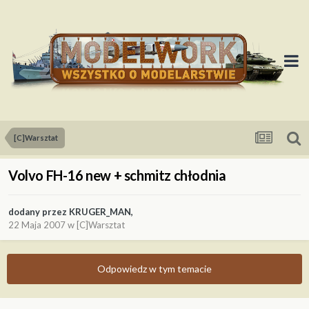
[C]Warsztat
Volvo FH-16 new + schmitz chłodnia
dodany przez
KRUGER_MAN
,
22 Maja 2007
w
[C]Warsztat
Odpowiedz w tym temacie