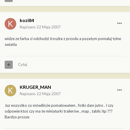
kozi84
Napisano
22 Maja 2007
widze ze farba ci odchodzi troszke z przodu a pozatym pomaluj tylne
swiatła
Cytuj
KRUGER_MAN
Napisano
22 Maja 2007
Juz wszystko co mówiliście pomalowałem , fotki dam jutro . I czy
odpowie ktoś czy ma te miniaturki trailerów , map , tablic itp ???
Bardzo prosze