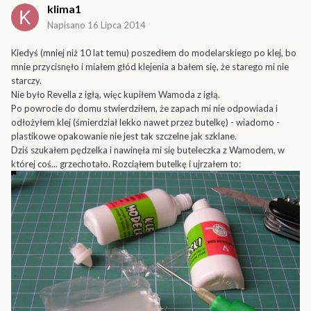
klima1
Napisano
16 Lipca 2014
Kiedyś (mniej niż 10 lat temu) poszedłem do modelarskiego po klej, bo
mnie przycisnęło i miałem głód klejenia a bałem się, że starego mi nie
starczy.
Nie było Revella z igłą, więc kupiłem Wamoda z igłą.
Po powrocie do domu stwierdziłem, że zapach mi nie odpowiada i
odłożyłem klej (śmierdział lekko nawet przez butelkę) - wiadomo -
plastikowe opakowanie nie jest tak szczelne jak szklane.
Dziś szukałem pędzelka i nawinęła mi się buteleczka z Wamodem, w
której coś... grzechotało. Rozciąłem butelkę i ujrzałem to: