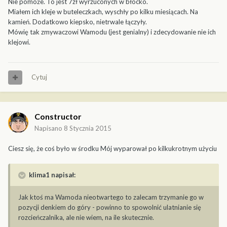
Nie pomoże. To jest 7zł wyrzuconych w błocko.
Miałem ich kleje w buteleczkach, wyschły po kilku miesiącach. Na
kamień. Dodatkowo kiepsko, nietrwale łączyły.
Mówię tak zmywaczowi Wamodu (jest genialny) i zdecydowanie nie ich
klejowi.
Cytuj
Constructor
Napisano
8 Stycznia 2015
Ciesz się, że coś było w środku Mój wyparował po kilkukrotnym użyciu
klima1 napisał:
Jak ktoś ma Wamoda nieotwartego to zalecam trzymanie go w
pozycji denkiem do góry - powinno to spowolnić ulatnianie się
rozcieńczalnika, ale nie wiem, na ile skutecznie.