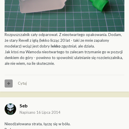
Rozpuszczalnik cały odparował. Z nieotwartego opakowania. Dodam,
że stary Revell z igłą (lekko licząc 20 lat - taki ze mnie zapalony
modelarz) wciąż jest dobry
lekko
zgęstniał, ale działa.
Jak ktoś ma Wamoda nieotwartego to zalecam trzymanie go w pozycji
denkiem do góry - powinno to spowolnić ulatnianie się rozcieńczalnika,
ale nie wiem, na ile skutecznie.
Cytuj
Seb
Napisano
16 Lipca 2014
Nieodżałowana strata, łączę się w bólu.