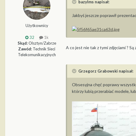
bazylms napisał:
Jakbyś jeszcze poprawił prezentacj
Użytkownicy
32
1k
Skąd:
Olsztyn/Zabrze
A co jest nie tak z tymi zdjęciami ? Są
Zawód:
Technik Sieci
Telekomunikacyjnych
Grzegorz Grabowski napisał:
Obsesyjna chęć poprawy wszystkich
którzy lubią przerabiać modele, lu