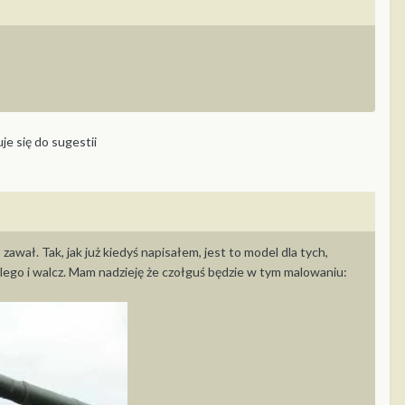
uje się do sugestii
ał. Tak, jak już kiedyś napisałem, jest to model dla tych,
 kolego i walcz. Mam nadzieję że czołguś będzie w tym malowaniu: