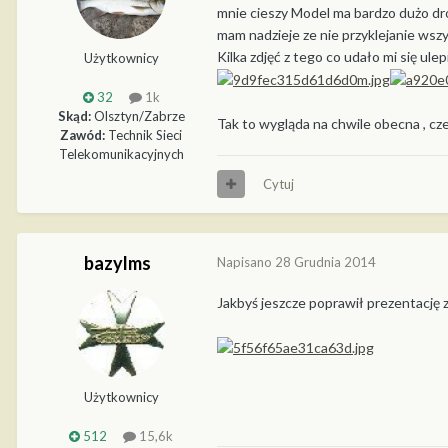
mnie cieszy Model ma bardzo dużo dro
mam nadzieje ze nie przyklejanie ws
Kilka zdjęć z tego co udało mi się ulepi
Użytkownicy
32
1k
Skąd:
Olsztyn/Zabrze
Tak to wygląda na chwile obecna , cz
Zawód:
Technik Sieci
Telekomunikacyjnych
Cytuj
bazylms
Napisano
28 Grudnia 2014
Jakbyś jeszcze poprawił prezentację zd
Użytkownicy
512
15,6k