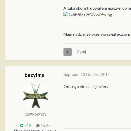
A taka skonstruowałem maszyn do ma
Mam nadziej ze przerwa świąteczna po
Cytuj
bazylms
Napisano
23 Grudnia 2014
Od tego nie da się uciec.
Użytkownicy
512
15,6k