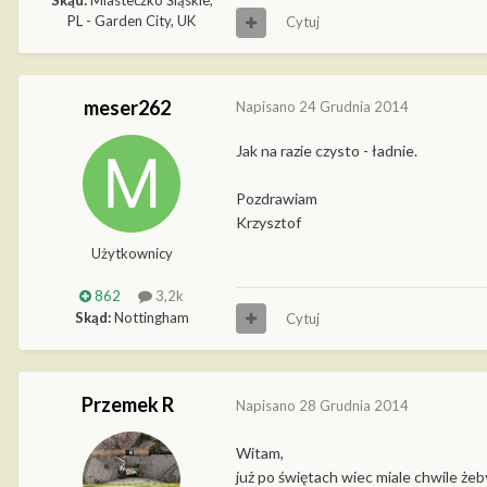
Skąd:
Miasteczko Śląskie,
PL - Garden City, UK
Cytuj
meser262
Napisano
24 Grudnia 2014
Jak na razie czysto - ładnie.
Pozdrawiam
Krzysztof
Użytkownicy
862
3,2k
Skąd:
Nottingham
Cytuj
Przemek R
Napisano
28 Grudnia 2014
Witam,
już po świętach wiec miale chwile żeb