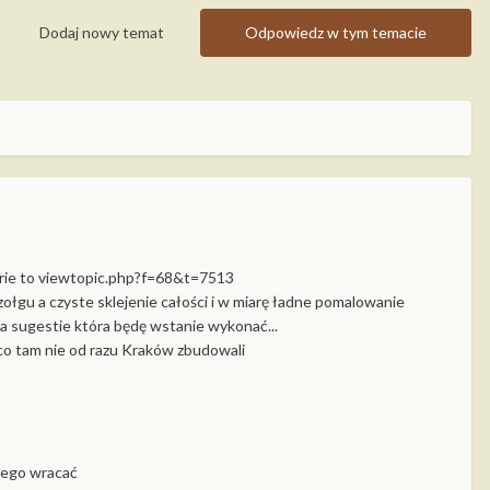
Dodaj nowy temat
Odpowiedz w tym temacie
lerie to viewtopic.php?f=68&t=7513
gu a czyste sklejenie całości i w miarę ładne pomalowanie
da sugestie która będę wstanie wykonać...
co tam nie od razu Kraków zbudowali
 tego wracać