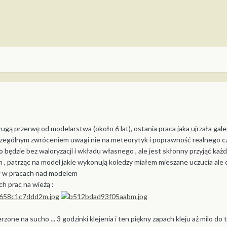
ugą przerwę od modelarstwa (około 6 lat), ostania praca jaka ujrzała ga
ególnym zwróceniem uwagi nie na meteorytyk i poprawność realnego czoł
 będzie bez waloryzacji i wkładu własnego , ale jest skłonny przyjąć każ
, patrząc na model jakie wykonują koledzy miałem mieszane uczucia ale 
w w pracach nad modelem
ch prac na wieżą :
zone na sucho ... 3 godzinki klejenia i ten piękny zapach kleju aż milo do