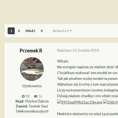
1
2
DALEJ
Strona 1 z 2
Przemek R
Napisano
23 Grudnia 2014
Witam,
Na wstępie napisze ze miałem dość dł
Chciałbym wykonać ten model ze szcz
Tak jak pisałem wyżej model na pewno
Wahałem się trochę z tym warsztatem 
Użytkownicy
Liczę na komentarze i pomoc kolegó
Dzisiaj miałem chwilkę i oto efekt moi
32
1k
Skąd:
Olsztyn/Zabrze
Zawód:
Technik Sieci
Telekomunikacyjnych
Niektóre elementy na wież są przymier