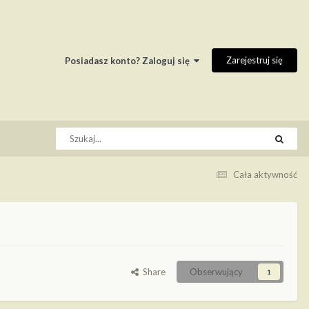
Zarejestruj się
Posiadasz konto? Zaloguj się
Cała aktywność
Share
Obserwujący
1