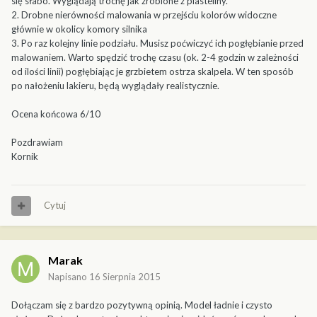
się słabo. Wyglądają trochę jak zrobione z plasteliny.
2. Drobne nierówności malowania w przejściu kolorów widoczne
głównie w okolicy komory silnika
3. Po raz kolejny linie podziału. Musisz poćwiczyć ich pogłębianie przed
malowaniem. Warto spędzić trochę czasu (ok. 2-4 godzin w zależności
od ilości linii) pogłębiając je grzbietem ostrza skalpela. W ten sposób
po nałożeniu lakieru, będą wyglądały realistycznie.
Ocena końcowa 6/10
Pozdrawiam
Kornik
Cytuj
Marak
Napisano
16 Sierpnia 2015
Dołączam się z bardzo pozytywną opinią. Model ładnie i czysto