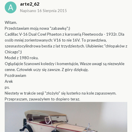
arte2_62
Napisano
16 Sierpnia 2015
Witam.
Przedstawiam moją nowa "zabawkę";)
Cadillac V-16 Dual Cowl Phaeton z karoserią Fleetwooda - 1932r. Dla
osób mniej zorientowanych: V16 to nie 16V. To prawdziwa,
szesnastocylindrowa bestia z lat trzydziestych. Ulubieniec "chłopaków z
Chicago";)
Model z 1980 roku.
Oglądajcie Szanowni koledzy i komentujcie, Wasze uwagi są niezwykle
cenne. Człowiek uczy się zawsze. Z góry dziękuję.
Pozdrawiam
Arek
ps.
Niestety w trakcie sesji "złożyło" się lusterko na kole zapasowym.
Przepraszam, zauważyłem to dopiero teraz.