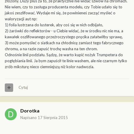
złożony. Duży plus za to, że praktycznie nie widać szwów na chromach.
Nie wiem, czy to zasługa producenta modelu, czy Tobie udało się to
jakoś zeszlifować. Wydaje mi się, że powinieneś zacząć myśleć o
waloryzacji aut np:
1) folia lustrzana do lusterek, aby coś się w nich odbijało,
2) żarówki do reflektorów - u Ciebie widać, że w środku nic nie ma, a
kawałek oszlifowanego przeźroczystego pręcika załatwiłby sprawę,
3) może pomyśleć o siatkach na chłodnicę zamiast tego fabrycznego
chromu, a na razie zapuść trochę washa na ten chrom.
Odnośnie linii podziału. Sądzę, że warto kupić nożyk Trumpetera do
pogłębiania linii. Ja bym zapuścił te linie washem, ale nie czarnym tylko
zrób miksturę nieco ciemniejszą niż kolor nadwozia.
Cytuj
Dorotka
Napisano
17 Sierpnia 2015