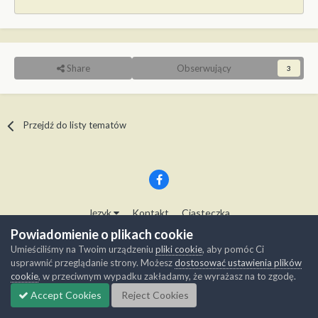
Share
Obserwujący
3
Przejdź do listy tematów
Język
Kontakt
Ciasteczka
Copyright © Modelwork.pl
Powiadomienie o plikach cookie
Powered by Invision Community
Umieściliśmy na Twoim urządzeniu
pliki cookie
, aby pomóc Ci
usprawnić przeglądanie strony. Możesz
dostosować ustawienia plików
cookie
, w przeciwnym wypadku zakładamy, że wyrażasz na to zgodę.
Accept Cookies
Reject Cookies