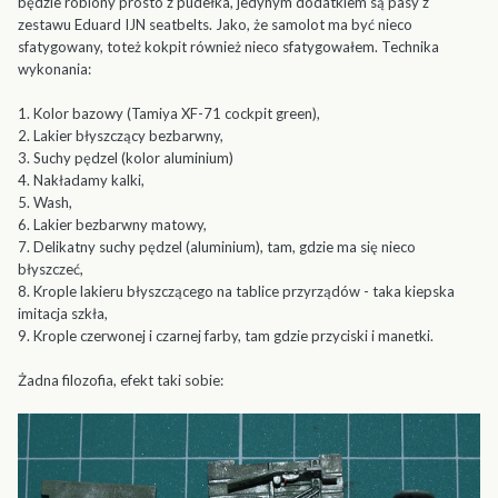
będzie robiony prosto z pudełka, jedynym dodatkiem są pasy z
zestawu Eduard IJN seatbelts. Jako, że samolot ma być nieco
sfatygowany, toteż kokpit również nieco sfatygowałem. Technika
wykonania:
1. Kolor bazowy (Tamiya XF-71 cockpit green),
2. Lakier błyszczący bezbarwny,
3. Suchy pędzel (kolor aluminium)
4. Nakładamy kalki,
5. Wash,
6. Lakier bezbarwny matowy,
7. Delikatny suchy pędzel (aluminium), tam, gdzie ma się nieco
błyszczeć,
8. Krople lakieru błyszczącego na tablice przyrządów - taka kiepska
imitacja szkła,
9. Krople czerwonej i czarnej farby, tam gdzie przyciski i manetki.
Żadna filozofia, efekt taki sobie: