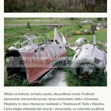
Widać na fotkach, że farba zeszła, ale podkład został. Podkład
pierwotnie czerwonobrązowy, teraz wypłowiały, lekko różowawy.
Mogłoby to nieco tłumaczyć meldunki o "fioletowych" Rufe z Aleutów.
Farba uległa utlenieniu lub zmyciu / złuszczeniu, co odsłoniło podkład.