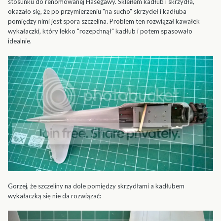
stosunku do renomowanej Hasegawy. Skleiłem kadłub i skrzydła,
okazało się, że po przymierzeniu "na sucho" skrzydeł i kadłuba
pomiędzy nimi jest spora szczelina. Problem ten rozwiązał kawałek
wykałaczki, który lekko "rozepchnął" kadłub i potem spasowało
idealnie.
Gorzej, że szczeliny na dole pomiędzy skrzydłami a kadłubem
wykałaczką się nie da rozwiązać: