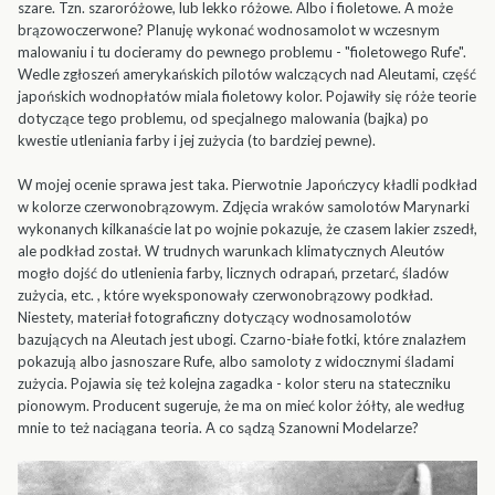
szare. Tzn. szaroróżowe, lub lekko różowe. Albo i fioletowe. A może
brązowoczerwone? Planuję wykonać wodnosamolot w wczesnym
malowaniu i tu docieramy do pewnego problemu - "fioletowego Rufe".
Wedle zgłoszeń amerykańskich pilotów walczących nad Aleutami, część
japońskich wodnopłatów miala fioletowy kolor. Pojawiły się róże teorie
dotyczące tego problemu, od specjalnego malowania (bajka) po
kwestie utleniania farby i jej zużycia (to bardziej pewne).
W mojej ocenie sprawa jest taka. Pierwotnie Japończycy kładli podkład
w kolorze czerwonobrązowym. Zdjęcia wraków samolotów Marynarki
wykonanych kilkanaście lat po wojnie pokazuje, że czasem lakier zszedł,
ale podkład został. W trudnych warunkach klimatycznych Aleutów
mogło dojść do utlenienia farby, licznych odrapań, przetarć, śladów
zużycia, etc. , które wyeksponowały czerwonobrązowy podkład.
Niestety, materiał fotograficzny dotyczący wodnosamolotów
bazujących na Aleutach jest ubogi. Czarno-białe fotki, które znalazłem
pokazują albo jasnoszare Rufe, albo samoloty z widocznymi śladami
zużycia. Pojawia się też kolejna zagadka - kolor steru na stateczniku
pionowym. Producent sugeruje, że ma on mieć kolor żółty, ale według
mnie to też naciągana teoria. A co sądzą Szanowni Modelarze?