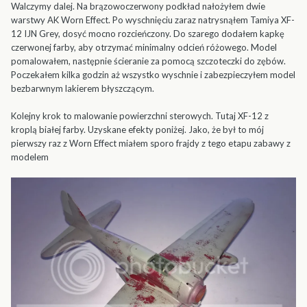
Walczymy dalej. Na brązowoczerwony podkład nałożyłem dwie
warstwy AK Worn Effect. Po wyschnięciu zaraz natrysnąłem Tamiya XF-
12 IJN Grey, dosyć mocno rozcieńczony. Do szarego dodałem kapkę
czerwonej farby, aby otrzymać minimalny odcień różowego. Model
pomalowałem, następnie ścieranie za pomocą szczoteczki do zębów.
Poczekałem kilka godzin aż wszystko wyschnie i zabezpieczyłem model
bezbarwnym lakierem błyszczącym.
Kolejny krok to malowanie powierzchni sterowych. Tutaj XF-12 z
kroplą białej farby. Uzyskane efekty poniżej. Jako, że był to mój
pierwszy raz z Worn Effect miałem sporo frajdy z tego etapu zabawy z
modelem