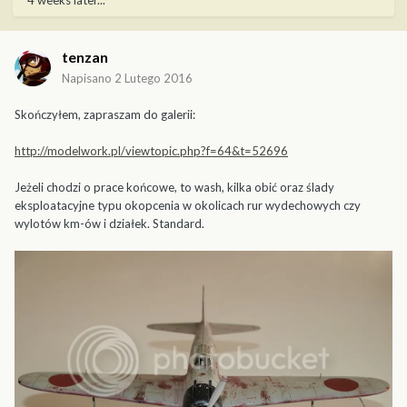
4 weeks later...
tenzan
Napisano
2 Lutego 2016
Skończyłem, zapraszam do galerii:
http://modelwork.pl/viewtopic.php?f=64&t=52696
Jeżeli chodzi o prace końcowe, to wash, kilka obić oraz ślady
eksploatacyjne typu okopcenia w okolicach rur wydechowych czy
wylotów km-ów i działek. Standard.