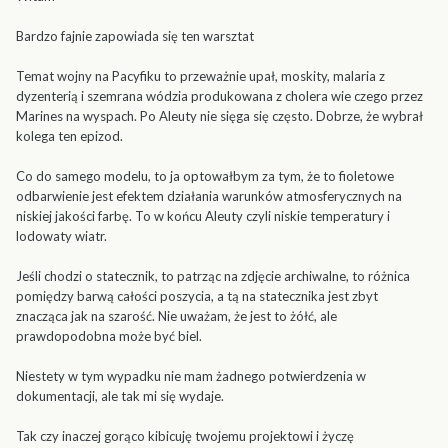
Bardzo fajnie zapowiada się ten warsztat
Temat wojny na Pacyfiku to przeważnie upał, moskity, malaria z
dyzenterią i szemrana wódzia produkowana z cholera wie czego przez
Marines na wyspach. Po Aleuty nie sięga się często. Dobrze, że wybrał
kolega ten epizod.
Co do samego modelu, to ja optowałbym za tym, że to fioletowe
odbarwienie jest efektem działania warunków atmosferycznych na
niskiej jakości farbę. To w końcu Aleuty czyli niskie temperatury i
lodowaty wiatr.
Jeśli chodzi o statecznik, to patrząc na zdjęcie archiwalne, to różnica
pomiędzy barwą całości poszycia, a tą na statecznika jest zbyt
znacząca jak na szarość. Nie uważam, że jest to żółć, ale
prawdopodobna może być biel.
Niestety w tym wypadku nie mam żadnego potwierdzenia w
dokumentacji, ale tak mi się wydaje.
Tak czy inaczej gorąco kibicuję twojemu projektowi i życzę