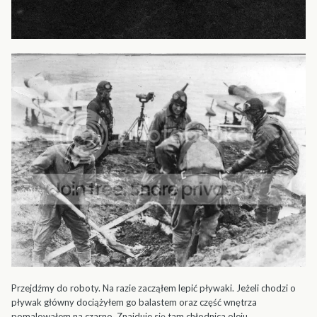
Przejdźmy do roboty. Na razie zacząłem lepić pływaki. Jeżeli chodzi o
pływak główny dociążyłem go balastem oraz część wnętrza
pomalowałem na czarno. Znajduje się tam chłodnica oleju.