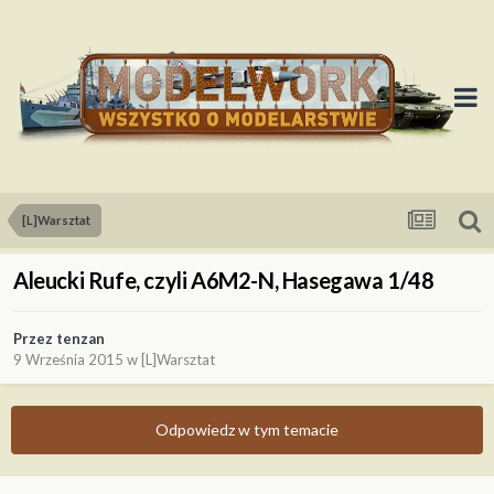
[L]Warsztat
Aleucki Rufe, czyli A6M2-N, Hasegawa 1/48
Przez
tenzan
9 Września 2015
w
[L]Warsztat
Odpowiedz w tym temacie