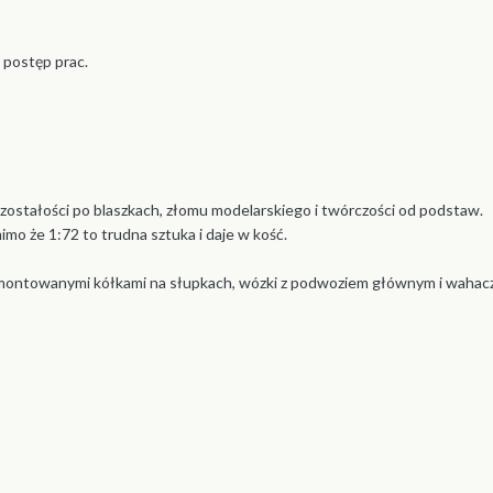
postęp prac.
ozostałości po blaszkach, złomu modelarskiego i twórczości od podstaw.
imo że 1:72 to trudna sztuka i daje w kość.
amontowanymi kółkami na słupkach, wózki z podwoziem głównym i wahac