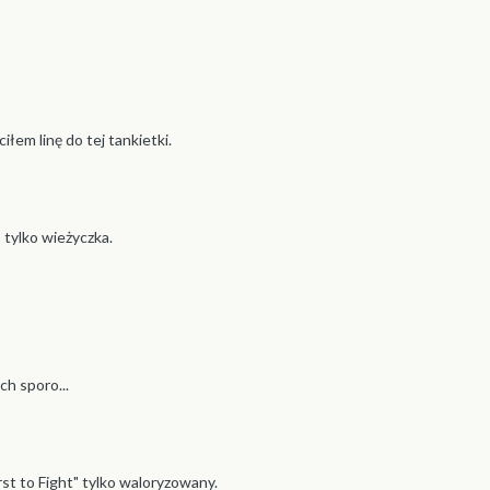
iłem linę do tej tankietki.
 tylko wieżyczka.
ch sporo...
rst to Fight" tylko waloryzowany.