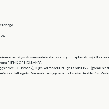
jezdnego.
ice.
eśniej o nabytym złomie modelarskim w którym znajdowało się kilka cie
t strona "HENK OF HOLLAND".
ąsienice FTF (środek), Fujimi od modelu Pz.Jgr. I z roku 1975 (góra) i nie
r i kształt ogniw. Nie znalazłem gąsienic Pz.I w ofercie sklepów. Wybr