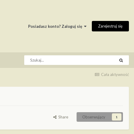
Zarejestruj się
Posiadasz konto? Zaloguj się
Cała aktywność
Share
Obserwujący
1