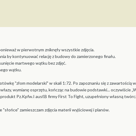
onieważ w pierwotnym zniknęły wszystkie zdjęcia.
ania by kontynuować relację z budowy do zamierzonego finału.
sunięcie martwego wątku bez zdjęć.
nego wątku.
łotówkę "złom modelarski" w skali 1:72. Po zapoznaniu się z zawartości
włazy, wymianę osprzętu, kończąc na budowie podstawki... oczywiście „W
rodukt Pz.Kpfw.I ausf.B firmy First To Fight, uzupełniony własną twórczo
ie "słońce" zamieszczam zdjęcia materii wyjściowej i planów.