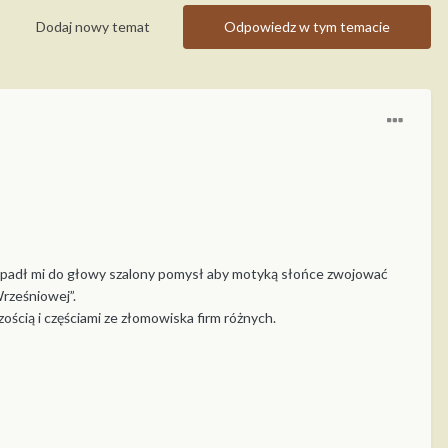
Dodaj nowy temat
Odpowiedz w tym temacie
ą wpadł mi do głowy szalony pomysł aby motyką słońce zwojować
rześniowej”.
ścią i częściami ze złomowiska firm różnych.