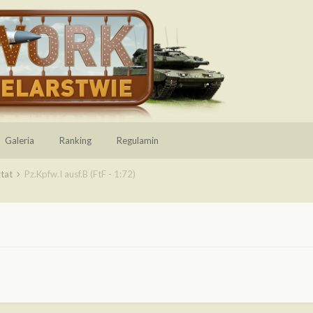
Galeria
Ranking
Regulamin
ztat
Pz.Kpfw.I ausf.B (FtF - 1:72)