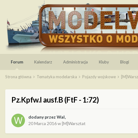
Forum
Kalendarz
Administracja
Kluby
Blogi
Strona główna
Tematyka modelarska
Pojazdy wojskowe
[M]Wars
Pz.Kpfw.I ausf.B (FtF - 1:72)
dodany przez
Wal
,
20 Marca 2016
w
[M]Warsztat